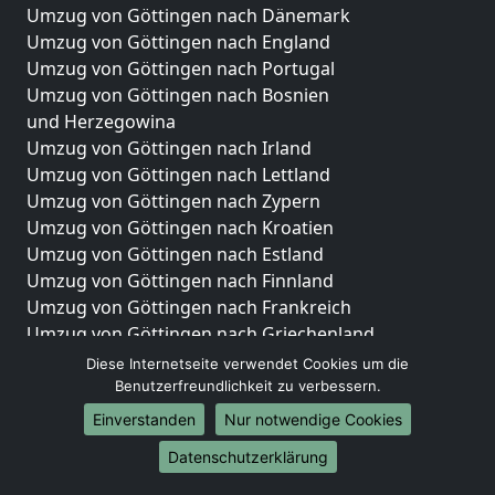
Umzug von Göttingen nach Dänemark
Umzug von Göttingen nach England
Umzug von Göttingen nach Portugal
Umzug von Göttingen nach Bosnien
und Herzegowina
Umzug von Göttingen nach Irland
Umzug von Göttingen nach Lettland
Umzug von Göttingen nach Zypern
Umzug von Göttingen nach Kroatien
Umzug von Göttingen nach Estland
Umzug von Göttingen nach Finnland
Umzug von Göttingen nach Frankreich
Umzug von Göttingen nach Griechenland
Umzug von Göttingen nach Italien
Diese Internetseite verwendet Cookies um die
Umzug von Göttingen nach Liechtenstein
Benutzerfreundlichkeit zu verbessern.
Umzug von Göttingen nach Luxemburg
Einverstanden
Nur notwendige Cookies
Umzug von Göttingen nach Niederlande
Datenschutzerklärung
Umzug von Göttingen nach Norwegen