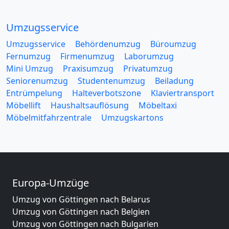
Umzugsservice
Umzugsservice
Behördenumzug
Büroumzug
Fernumzug
Firmenumzug
Laborumzug
Mini Umzug
Praxisumzug
Privatumzug
Seniorenumzug
Studentenumzug
Beiladung
Entrümpelung
Halteverbotszone
Klaviertransport
Möbellift
Haushaltsauflösung
Möbeltaxi
Möbelmitfahrzentrale
Umzugskartons
Europa-Umzüge
Umzug von Göttingen nach Belarus
Umzug von Göttingen nach Belgien
Umzug von Göttingen nach Bulgarien