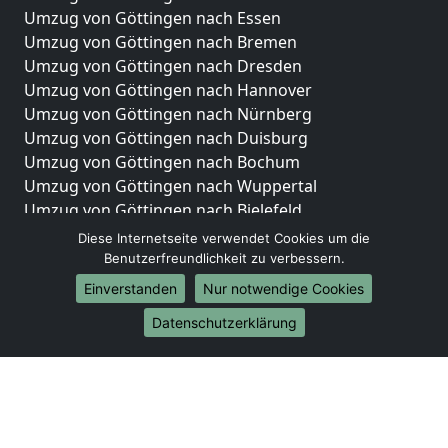
Umzug von Göttingen nach Essen
Umzug von Göttingen nach Bremen
Umzug von Göttingen nach Dresden
Umzug von Göttingen nach Hannover
Umzug von Göttingen nach Nürnberg
Umzug von Göttingen nach Duisburg
Umzug von Göttingen nach Bochum
Umzug von Göttingen nach Wuppertal
Umzug von Göttingen nach Bielefeld
Umzug von Göttingen nach Bonn
Diese Internetseite verwendet Cookies um die
Umzug von Göttingen nach Münster
Benutzerfreundlichkeit zu verbessern.
Einverstanden
Nur notwendige Cookies
Internationale-Umzüge
Datenschutzerklärung
Umzug von Göttingen nach Brasilien
Umzug von Göttingen nach Brunei Darussalam
Umzug von Göttingen nach Burkina Faso
Umzug von Göttingen nach Burundi
Umzug von Göttingen nach Chile