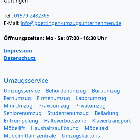
Göttingen
Tel.:
01579-2482365
E-Mail:
info@goettingen-umzugsunternehmen.de
Öffnungszeiten:
Mo - Sa: 07:00 - 16:30 Uhr
Impressum
Datenschutz
Umzugsservice
Umzugsservice
Behördenumzug
Büroumzug
Fernumzug
Firmenumzug
Laborumzug
Mini Umzug
Praxisumzug
Privatumzug
Seniorenumzug
Studentenumzug
Beiladung
Entrümpelung
Halteverbotszone
Klaviertransport
Möbellift
Haushaltsauflösung
Möbeltaxi
Möbelmitfahrzentrale
Umzugskartons