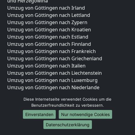
und Herzegowina
Umzug von Göttingen nach Irland
Umzug von Göttingen nach Lettland
Umzug von Göttingen nach Zypern
Umzug von Göttingen nach Kroatien
Umzug von Göttingen nach Estland
Umzug von Göttingen nach Finnland
Umzug von Göttingen nach Frankreich
Umzug von Göttingen nach Griechenland
Umzug von Göttingen nach Italien
Umzug von Göttingen nach Liechtenstein
Umzug von Göttingen nach Luxemburg
Umzug von Göttingen nach Niederlande
Umzug von Göttingen nach Norwegen
Diese Internetseite verwendet Cookies um die
Umzüge-Deutschlandweit
Benutzerfreundlichkeit zu verbessern.
Einverstanden
Nur notwendige Cookies
Umzug von Göttingen nach Berlin
Umzug von Göttingen nach Hamburg
Datenschutzerklärung
Umzug von Göttingen nach München