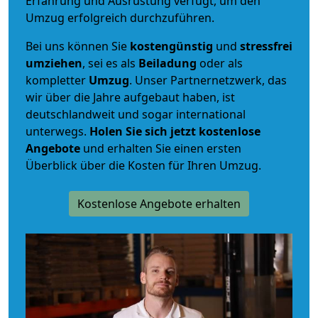
Erfahrung und Ausrüstung verfügt, um den
Umzug erfolgreich durchzuführen.
Bei uns können Sie
kostengünstig
und
stressfrei
umziehen
, sei es als
Beiladung
oder als
kompletter
Umzug
. Unser Partnernetzwerk, das
wir über die Jahre aufgebaut haben, ist
deutschlandweit und sogar international
unterwegs.
Holen Sie sich jetzt kostenlose
Angebote
und erhalten Sie einen ersten
Überblick über die Kosten für Ihren Umzug.
Kostenlose Angebote erhalten