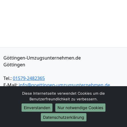
Göttingen-Umzugsunternehmen.de
Göttingen
Tel.:
01579-2482365
E-Mail:
info@goettingen-umzugsunternehmen.de
Diese Internetseite verwendet Cookies um die
Öffnungszeiten:
Mo - Sa: 07:00 - 16:30 Uhr
Benutzerfreundlichkeit zu verbessern.
Einverstanden
Nur notwendige Cookies
Impressum
Datenschutz
Datenschutzerklärung