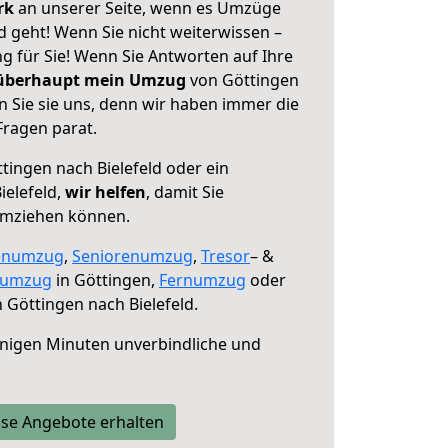
erk
an unserer Seite, wenn es Umzüge
d geht! Wenn Sie nicht weiterwissen –
ng für Sie! Wenn Sie Antworten auf Ihre
 überhaupt mein Umzug
von Göttingen
n Sie sie uns, denn wir haben immer die
Fragen parat.
tingen nach Bielefeld oder ein
elefeld,
wir helfen
, damit Sie
umziehen können.
enumzug
,
Seniorenumzug
,
Tresor
– &
numzug
in Göttingen,
Fernumzug
oder
 Göttingen nach Bielefeld.
nigen Minuten unverbindliche und
se Angebote erhalten