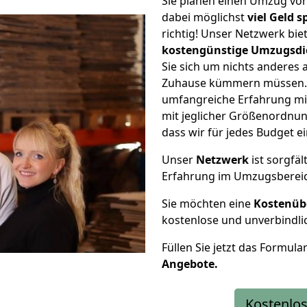
Sie planen einen Umzug von
dabei möglichst
viel Geld 
richtig! Unser Netzwerk bi
kostengünstige Umzugsdi
Sie sich um nichts anderes 
Zuhause kümmern müssen. W
umfangreiche Erfahrung mi
mit jeglicher Größenordnun
dass wir für jedes Budget 
Unser
Netzwerk
ist sorgfäl
Erfahrung im Umzugsberei
Sie möchten eine
Kostenüb
kostenlose und unverbindli
Füllen Sie jetzt das Formula
Angebote.
Kostenlos