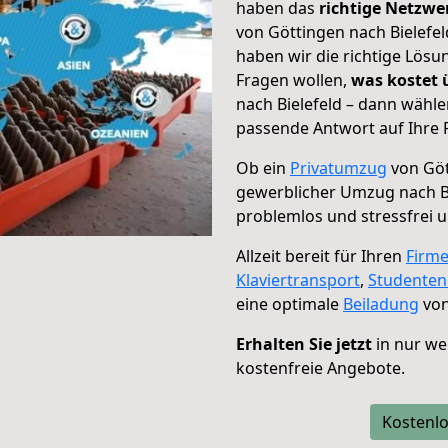
haben das
richtige Netzw
von Göttingen nach Bielefel
haben wir die richtige Lösu
Fragen wollen,
was kostet
nach Bielefeld – dann wähle
passende Antwort auf Ihre 
Ob ein
Privatumzug
von Göt
gewerblicher Umzug nach Bi
problemlos und stressfrei 
Allzeit bereit für Ihren
Firm
Klaviertransport
,
Studente
eine optimale
Beiladung
von
Erhalten Sie jetzt
in nur we
kostenfreie Angebote.
Kostenlo