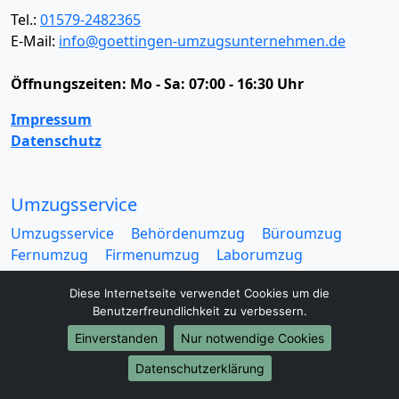
Tel.:
01579-2482365
E-Mail:
info@goettingen-umzugsunternehmen.de
Öffnungszeiten:
Mo - Sa: 07:00 - 16:30 Uhr
Impressum
Datenschutz
Umzugsservice
Umzugsservice
Behördenumzug
Büroumzug
Fernumzug
Firmenumzug
Laborumzug
Mini Umzug
Praxisumzug
Privatumzug
Diese Internetseite verwendet Cookies um die
Seniorenumzug
Studentenumzug
Beiladung
Benutzerfreundlichkeit zu verbessern.
Entrümpelung
Halteverbotszone
Klaviertransport
Möbellift
Haushaltsauflösung
Möbeltaxi
Einverstanden
Nur notwendige Cookies
Möbelmitfahrzentrale
Umzugskartons
Datenschutzerklärung