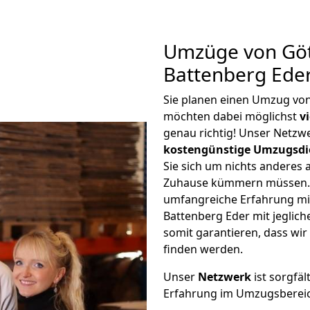
Umzüge von Göt
Battenberg Ede
Sie planen einen Umzug vo
möchten dabei möglichst
v
genau richtig! Unser Netzw
kostengünstige Umzugsdi
Sie sich um nichts anderes 
Zuhause kümmern müssen. W
umfangreiche Erfahrung m
Battenberg Eder mit jegli
somit garantieren, dass wi
finden werden.
Unser
Netzwerk
ist sorgfäl
Erfahrung im Umzugsberei