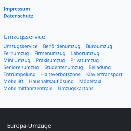
Impressum
Datenschutz
Umzugsservice
Umzugsservice
Behördenumzug
Büroumzug
Fernumzug
Firmenumzug
Laborumzug
Mini Umzug
Praxisumzug
Privatumzug
Seniorenumzug
Studentenumzug
Beiladung
Entrümpelung
Halteverbotszone
Klaviertransport
Möbellift
Haushaltsauflösung
Möbeltaxi
Möbelmitfahrzentrale
Umzugskartons
Europa-Umzüge