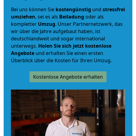
Bei uns können Sie
kostengünstig
und
stressfrei
umziehen
, sei es als
Beiladung
oder als
kompletter
Umzug
. Unser Partnernetzwerk, das
wir über die Jahre aufgebaut haben, ist
deutschlandweit und sogar international
unterwegs.
Holen Sie sich jetzt kostenlose
Angebote
und erhalten Sie einen ersten
Überblick über die Kosten für Ihren Umzug.
Kostenlose Angebote erhalten