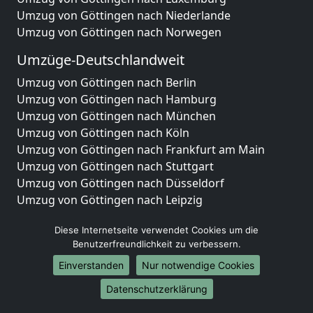
Umzug von Göttingen nach Niederlande
Umzug von Göttingen nach Norwegen
Umzüge-Deutschlandweit
Umzug von Göttingen nach Berlin
Umzug von Göttingen nach Hamburg
Umzug von Göttingen nach München
Umzug von Göttingen nach Köln
Umzug von Göttingen nach Frankfurt am Main
Umzug von Göttingen nach Stuttgart
Umzug von Göttingen nach Düsseldorf
Umzug von Göttingen nach Leipzig
Umzug von Göttingen nach Dortmund
Diese Internetseite verwendet Cookies um die
Umzug von Göttingen nach Essen
Benutzerfreundlichkeit zu verbessern.
Umzug von Göttingen nach Bremen
Umzug von Göttingen nach Dresden
Einverstanden
Nur notwendige Cookies
Umzug von Göttingen nach Hannover
Datenschutzerklärung
Umzug von Göttingen nach Nürnberg