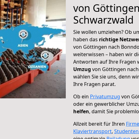
von Göttinge
Schwarzwald
Sie wollen umziehen? Ob um
haben das
richtige Netzw
von Göttingen nach Bonndor
weiterwissen – haben wir di
Antworten auf Ihre Fragen 
Umzug
von Göttingen nach
wählen Sie sie uns, denn w
Ihre Fragen parat.
Ob ein
Privatumzug
von Göt
oder ein gewerblicher Umz
helfen
, damit Sie probleml
Allzeit bereit für Ihren
Firm
Klaviertransport
,
Studente
eine optimale
Beiladung
von