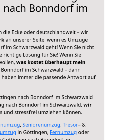
n nach Bonndorf im
 die Ecke oder deutschlandweit – wir
erk
an unserer Seite, wenn es Umzüge
f im Schwarzwald geht! Wenn Sie nicht
e richtige Lösung für Sie! Wenn Sie
wollen,
was kostet überhaupt mein
 Bonndorf im Schwarzwald – dann
ir haben immer die passende Antwort auf
tingen nach Bonndorf im Schwarzwald
ug nach Bonndorf im Schwarzwald,
wir
os und stressfrei umziehen können.
enumzug
,
Seniorenumzug
,
Tresor
– &
numzug
in Göttingen,
Fernumzug
oder
 Göttingen nach Bonndorf im