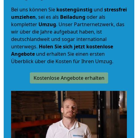
Bei uns können Sie
kostengünstig
und
stressfrei
umziehen
, sei es als
Beiladung
oder als
kompletter
Umzug
. Unser Partnernetzwerk, das
wir über die Jahre aufgebaut haben, ist
deutschlandweit und sogar international
unterwegs.
Holen Sie sich jetzt kostenlose
Angebote
und erhalten Sie einen ersten
Überblick über die Kosten für Ihren Umzug.
Kostenlose Angebote erhalten