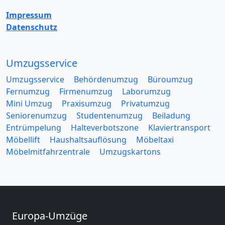
Impressum
Datenschutz
Umzugsservice
Umzugsservice
Behördenumzug
Büroumzug
Fernumzug
Firmenumzug
Laborumzug
Mini Umzug
Praxisumzug
Privatumzug
Seniorenumzug
Studentenumzug
Beiladung
Entrümpelung
Halteverbotszone
Klaviertransport
Möbellift
Haushaltsauflösung
Möbeltaxi
Möbelmitfahrzentrale
Umzugskartons
Europa-Umzüge