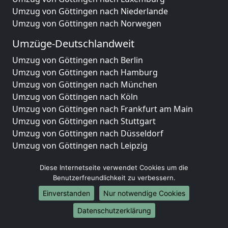
Umzug von Göttingen nach Niederlande
Umzug von Göttingen nach Norwegen
Umzüge-Deutschlandweit
Umzug von Göttingen nach Berlin
Umzug von Göttingen nach Hamburg
Umzug von Göttingen nach München
Umzug von Göttingen nach Köln
Umzug von Göttingen nach Frankfurt am Main
Umzug von Göttingen nach Stuttgart
Umzug von Göttingen nach Düsseldorf
Umzug von Göttingen nach Leipzig
Umzug von Göttingen nach Dortmund
Diese Internetseite verwendet Cookies um die
Umzug von Göttingen nach Essen
Benutzerfreundlichkeit zu verbessern.
Umzug von Göttingen nach Bremen
Umzug von Göttingen nach Dresden
Einverstanden
Nur notwendige Cookies
Umzug von Göttingen nach Hannover
Datenschutzerklärung
Umzug von Göttingen nach Nürnberg