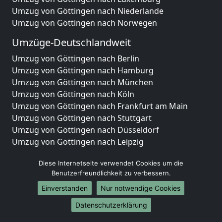
Umzug von Göttingen nach Niederlande
Umzug von Göttingen nach Norwegen
Umzüge-Deutschlandweit
Umzug von Göttingen nach Berlin
Umzug von Göttingen nach Hamburg
Umzug von Göttingen nach München
Umzug von Göttingen nach Köln
Umzug von Göttingen nach Frankfurt am Main
Umzug von Göttingen nach Stuttgart
Umzug von Göttingen nach Düsseldorf
Umzug von Göttingen nach Leipzig
Umzug von Göttingen nach Dortmund
Diese Internetseite verwendet Cookies um die
Umzug von Göttingen nach Essen
Benutzerfreundlichkeit zu verbessern.
Umzug von Göttingen nach Bremen
Umzug von Göttingen nach Dresden
Einverstanden
Nur notwendige Cookies
Umzug von Göttingen nach Hannover
Datenschutzerklärung
Umzug von Göttingen nach Nürnberg