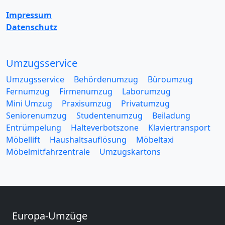
Impressum
Datenschutz
Umzugsservice
Umzugsservice
Behördenumzug
Büroumzug
Fernumzug
Firmenumzug
Laborumzug
Mini Umzug
Praxisumzug
Privatumzug
Seniorenumzug
Studentenumzug
Beiladung
Entrümpelung
Halteverbotszone
Klaviertransport
Möbellift
Haushaltsauflösung
Möbeltaxi
Möbelmitfahrzentrale
Umzugskartons
Europa-Umzüge