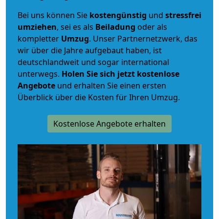
Bei uns können Sie
kostengünstig
und
stressfrei
umziehen
, sei es als
Beiladung
oder als
kompletter
Umzug
. Unser Partnernetzwerk, das
wir über die Jahre aufgebaut haben, ist
deutschlandweit und sogar international
unterwegs.
Holen Sie sich jetzt kostenlose
Angebote
und erhalten Sie einen ersten
Überblick über die Kosten für Ihren Umzug.
Kostenlose Angebote erhalten