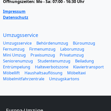
Öffnungszeiten:
Mo - Sa: 07:00 - 16:30 Uhr
Impressum
Datenschutz
Umzugsservice
Umzugsservice
Behördenumzug
Büroumzug
Fernumzug
Firmenumzug
Laborumzug
Mini Umzug
Praxisumzug
Privatumzug
Seniorenumzug
Studentenumzug
Beiladung
Entrümpelung
Halteverbotszone
Klaviertransport
Möbellift
Haushaltsauflösung
Möbeltaxi
Möbelmitfahrzentrale
Umzugskartons
Europa-Umzüge