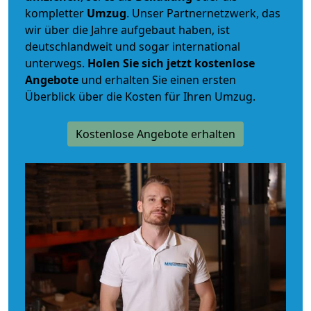
kompletter
Umzug
. Unser Partnernetzwerk, das
wir über die Jahre aufgebaut haben, ist
deutschlandweit und sogar international
unterwegs.
Holen Sie sich jetzt kostenlose
Angebote
und erhalten Sie einen ersten
Überblick über die Kosten für Ihren Umzug.
Kostenlose Angebote erhalten