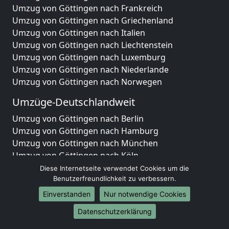
Umzug von Göttingen nach Frankreich
Umzug von Göttingen nach Griechenland
Umzug von Göttingen nach Italien
Umzug von Göttingen nach Liechtenstein
Umzug von Göttingen nach Luxemburg
Umzug von Göttingen nach Niederlande
Umzug von Göttingen nach Norwegen
Umzüge-Deutschlandweit
Umzug von Göttingen nach Berlin
Umzug von Göttingen nach Hamburg
Umzug von Göttingen nach München
Umzug von Göttingen nach Köln
Umzug von Göttingen nach Frankfurt am Main
Diese Internetseite verwendet Cookies um die
Umzug von Göttingen nach Stuttgart
Benutzerfreundlichkeit zu verbessern.
Umzug von Göttingen nach Düsseldorf
Einverstanden
Nur notwendige Cookies
Umzug von Göttingen nach Leipzig
Datenschutzerklärung
Umzug von Göttingen nach Dortmund
Umzug von Göttingen nach Essen