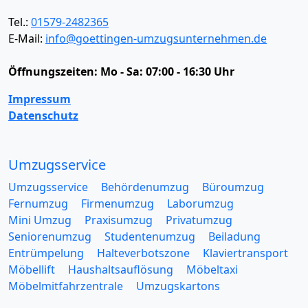
Tel.:
01579-2482365
E-Mail:
info@goettingen-umzugsunternehmen.de
Öffnungszeiten:
Mo - Sa: 07:00 - 16:30 Uhr
Impressum
Datenschutz
Umzugsservice
Umzugsservice
Behördenumzug
Büroumzug
Fernumzug
Firmenumzug
Laborumzug
Mini Umzug
Praxisumzug
Privatumzug
Seniorenumzug
Studentenumzug
Beiladung
Entrümpelung
Halteverbotszone
Klaviertransport
Möbellift
Haushaltsauflösung
Möbeltaxi
Möbelmitfahrzentrale
Umzugskartons