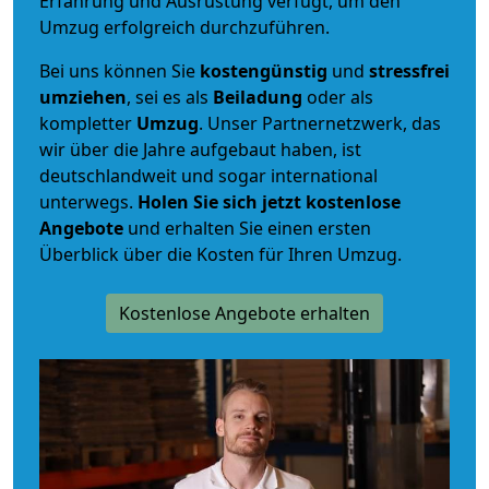
Erfahrung und Ausrüstung verfügt, um den
Umzug erfolgreich durchzuführen.
Bei uns können Sie
kostengünstig
und
stressfrei
umziehen
, sei es als
Beiladung
oder als
kompletter
Umzug
. Unser Partnernetzwerk, das
wir über die Jahre aufgebaut haben, ist
deutschlandweit und sogar international
unterwegs.
Holen Sie sich jetzt kostenlose
Angebote
und erhalten Sie einen ersten
Überblick über die Kosten für Ihren Umzug.
Kostenlose Angebote erhalten