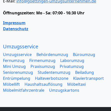
E-Mail:
info@goettingen-umzugsunternehmen.de
Öffnungszeiten:
Mo - Sa: 07:00 - 16:30 Uhr
Impressum
Datenschutz
Umzugsservice
Umzugsservice
Behördenumzug
Büroumzug
Fernumzug
Firmenumzug
Laborumzug
Mini Umzug
Praxisumzug
Privatumzug
Seniorenumzug
Studentenumzug
Beiladung
Entrümpelung
Halteverbotszone
Klaviertransport
Möbellift
Haushaltsauflösung
Möbeltaxi
Möbelmitfahrzentrale
Umzugskartons