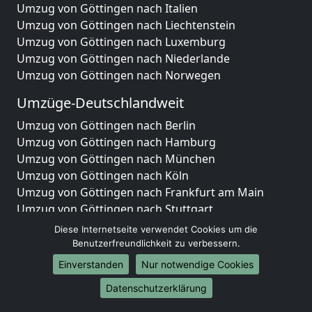
Umzug von Göttingen nach Italien
Umzug von Göttingen nach Liechtenstein
Umzug von Göttingen nach Luxemburg
Umzug von Göttingen nach Niederlande
Umzug von Göttingen nach Norwegen
Umzüge-Deutschlandweit
Umzug von Göttingen nach Berlin
Umzug von Göttingen nach Hamburg
Umzug von Göttingen nach München
Umzug von Göttingen nach Köln
Umzug von Göttingen nach Frankfurt am Main
Umzug von Göttingen nach Stuttgart
Umzug von Göttingen nach Düsseldorf
Diese Internetseite verwendet Cookies um die
Umzug von Göttingen nach Leipzig
Benutzerfreundlichkeit zu verbessern.
Umzug von Göttingen nach Dortmund
Einverstanden
Nur notwendige Cookies
Umzug von Göttingen nach Essen
Datenschutzerklärung
Umzug von Göttingen nach Bremen
Umzug von Göttingen nach Dresden