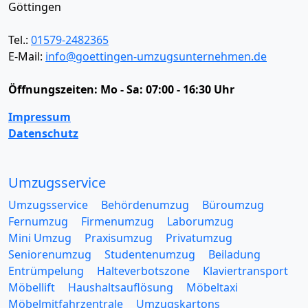
Göttingen
Tel.:
01579-2482365
E-Mail:
info@goettingen-umzugsunternehmen.de
Öffnungszeiten:
Mo - Sa: 07:00 - 16:30 Uhr
Impressum
Datenschutz
Umzugsservice
Umzugsservice
Behördenumzug
Büroumzug
Fernumzug
Firmenumzug
Laborumzug
Mini Umzug
Praxisumzug
Privatumzug
Seniorenumzug
Studentenumzug
Beiladung
Entrümpelung
Halteverbotszone
Klaviertransport
Möbellift
Haushaltsauflösung
Möbeltaxi
Möbelmitfahrzentrale
Umzugskartons