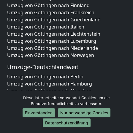
Umzug von Göttingen nach Finnland
Umzug von Göttingen nach Frankreich
Umzug von Göttingen nach Griechenland
Umzug von Göttingen nach Italien
Umzug von Göttingen nach Liechtenstein
Umzug von Göttingen nach Luxemburg
Umzug von Göttingen nach Niederlande
Umzug von Göttingen nach Norwegen
Umzüge-Deutschlandweit
Umzug von Göttingen nach Berlin
Umzug von Göttingen nach Hamburg
Umzug von Göttingen nach München
Umzug von Göttingen nach Köln
Diese Internetseite verwendet Cookies um die
Benutzerfreundlichkeit zu verbessern.
Umzug von Göttingen nach Frankfurt am Main
Umzug von Göttingen nach Stuttgart
Einverstanden
Nur notwendige Cookies
Umzug von Göttingen nach Düsseldorf
Datenschutzerklärung
Umzug von Göttingen nach Leipzig