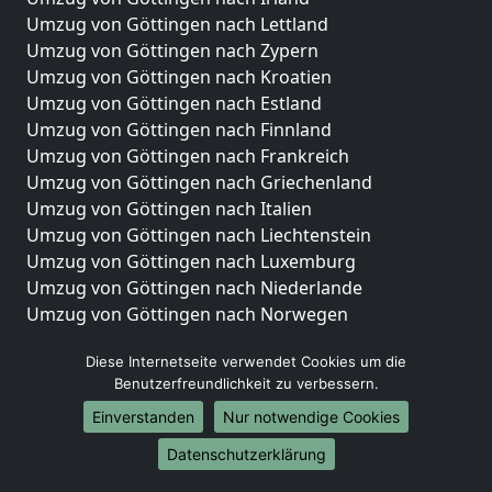
Umzug von Göttingen nach Lettland
Umzug von Göttingen nach Zypern
Umzug von Göttingen nach Kroatien
Umzug von Göttingen nach Estland
Umzug von Göttingen nach Finnland
Umzug von Göttingen nach Frankreich
Umzug von Göttingen nach Griechenland
Umzug von Göttingen nach Italien
Umzug von Göttingen nach Liechtenstein
Umzug von Göttingen nach Luxemburg
Umzug von Göttingen nach Niederlande
Umzug von Göttingen nach Norwegen
Umzüge-Deutschlandweit
Diese Internetseite verwendet Cookies um die
Benutzerfreundlichkeit zu verbessern.
Umzug von Göttingen nach Berlin
Umzug von Göttingen nach Hamburg
Einverstanden
Nur notwendige Cookies
Umzug von Göttingen nach München
Datenschutzerklärung
Umzug von Göttingen nach Köln