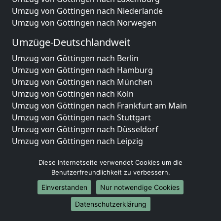
Umzug von Göttingen nach Niederlande
Umzug von Göttingen nach Norwegen
Umzüge-Deutschlandweit
Umzug von Göttingen nach Berlin
Umzug von Göttingen nach Hamburg
Umzug von Göttingen nach München
Umzug von Göttingen nach Köln
Umzug von Göttingen nach Frankfurt am Main
Umzug von Göttingen nach Stuttgart
Umzug von Göttingen nach Düsseldorf
Umzug von Göttingen nach Leipzig
Umzug von Göttingen nach Dortmund
Diese Internetseite verwendet Cookies um die
Umzug von Göttingen nach Essen
Benutzerfreundlichkeit zu verbessern.
Umzug von Göttingen nach Bremen
Umzug von Göttingen nach Dresden
Einverstanden
Nur notwendige Cookies
Umzug von Göttingen nach Hannover
Datenschutzerklärung
Umzug von Göttingen nach Nürnberg