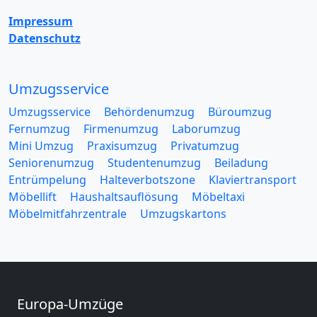
Impressum
Datenschutz
Umzugsservice
Umzugsservice
Behördenumzug
Büroumzug
Fernumzug
Firmenumzug
Laborumzug
Mini Umzug
Praxisumzug
Privatumzug
Seniorenumzug
Studentenumzug
Beiladung
Entrümpelung
Halteverbotszone
Klaviertransport
Möbellift
Haushaltsauflösung
Möbeltaxi
Möbelmitfahrzentrale
Umzugskartons
Europa-Umzüge