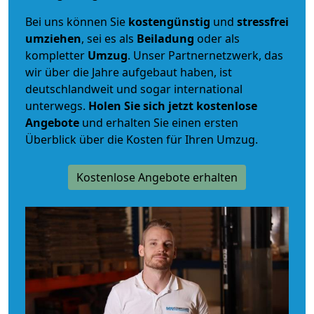
Bei uns können Sie
kostengünstig
und
stressfrei
umziehen
, sei es als
Beiladung
oder als
kompletter
Umzug
. Unser Partnernetzwerk, das
wir über die Jahre aufgebaut haben, ist
deutschlandweit und sogar international
unterwegs.
Holen Sie sich jetzt kostenlose
Angebote
und erhalten Sie einen ersten
Überblick über die Kosten für Ihren Umzug.
Kostenlose Angebote erhalten