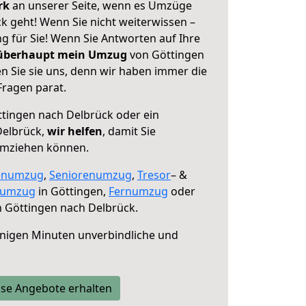
erk
an unserer Seite, wenn es Umzüge
k geht! Wenn Sie nicht weiterwissen –
ng für Sie! Wenn Sie Antworten auf Ihre
 überhaupt mein Umzug
von Göttingen
n Sie sie uns, denn wir haben immer die
Fragen parat.
tingen nach Delbrück oder ein
Delbrück,
wir helfen
, damit Sie
umziehen können.
enumzug
,
Seniorenumzug
,
Tresor
– &
numzug
in Göttingen,
Fernumzug
oder
 Göttingen nach Delbrück.
nigen Minuten unverbindliche und
se Angebote erhalten