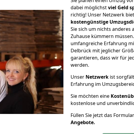
Sie planen einen Umzug vo
dabei möglichst
viel Geld 
richtig! Unser Netzwerk bi
kostengünstige Umzugsdi
Sie sich um nichts anderes 
Zuhause kümmern müssen. W
umfangreiche Erfahrung m
Delbrück mit jeglicher Gr
garantieren, dass wir für j
werden.
Unser
Netzwerk
ist sorgfäl
Erfahrung im Umzugsberei
Sie möchten eine
Kostenüb
kostenlose und unverbindli
Füllen Sie jetzt das Formula
Angebote.