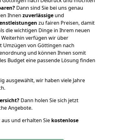
n Göttingen nach Delbrück und möchten
sparen?
Dann sind Sie bei uns genau
eten Ihnen
zuverlässige
und
enstleistungen
zu fairen Preisen, damit
als die wichtigen Dinge in Ihrem neuen
eiterhin verfügen wir über
it Umzügen von Göttingen nach
ößenordnung und können Ihnen somit
edes Budget eine passende Lösung finden
tig ausgewählt, wir haben viele Jahre
ch.
ersicht?
Dann holen Sie sich jetzt
che Angebote.
r aus und erhalten Sie
kostenlose