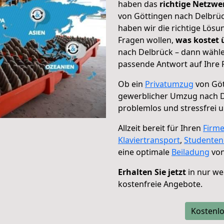
haben das
richtige Netzw
von Göttingen nach Delbrüc
haben wir die richtige Lösu
Fragen wollen,
was kostet
nach Delbrück – dann wähle
passende Antwort auf Ihre 
Ob ein
Privatumzug
von Göt
gewerblicher Umzug nach 
problemlos und stressfrei 
Allzeit bereit für Ihren
Firm
Klaviertransport
,
Studente
eine optimale
Beiladung
von
Erhalten Sie jetzt
in nur we
kostenfreie Angebote.
Kostenlo