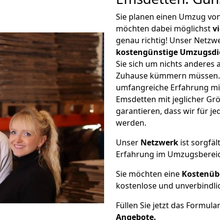
Sie planen einen Umzug vo
möchten dabei möglichst
v
genau richtig! Unser Netzw
kostengünstige Umzugsdi
Sie sich um nichts anderes 
Zuhause kümmern müssen. W
umfangreiche Erfahrung m
Emsdetten mit jeglicher G
garantieren, dass wir für j
werden.
Unser
Netzwerk
ist sorgfäl
Erfahrung im Umzugsberei
Sie möchten eine
Kostenüb
kostenlose und unverbindli
Füllen Sie jetzt das Formula
Angebote.