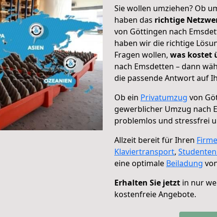
Sie wollen umziehen? Ob um
haben das
richtige Netzw
von Göttingen nach Emsdett
haben wir die richtige Lösu
Fragen wollen,
was kostet
nach Emsdetten – dann wähl
die passende Antwort auf Ih
Ob ein
Privatumzug
von Göt
gewerblicher Umzug nach 
problemlos und stressfrei 
Allzeit bereit für Ihren
Firm
Klaviertransport
,
Studente
eine optimale
Beiladung
von
Erhalten Sie jetzt
in nur we
kostenfreie Angebote.