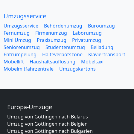
Umzugsservice
Umzugsservice
Behördenumzug
Büroumzug
Fernumzug
Firmenumzug
Laborumzug
Mini Umzug
Praxisumzug
Privatumzug
Seniorenumzug
Studentenumzug
Beiladung
Entrümpelung
Halteverbotszone
Klaviertransport
Möbellift
Haushaltsauflösung
Möbeltaxi
Möbelmitfahrzentrale
Umzugskartons
Europa-Umzüge
Umzug von Göttingen nach Belarus
Umzug von Göttingen nach Belgien
Umzug von Göttingen nach Bulgarien