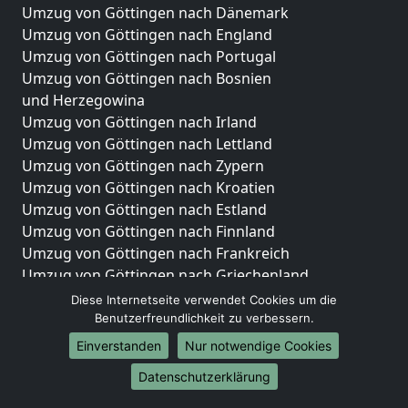
Umzug von Göttingen nach Dänemark
Umzug von Göttingen nach England
Umzug von Göttingen nach Portugal
Umzug von Göttingen nach Bosnien
und Herzegowina
Umzug von Göttingen nach Irland
Umzug von Göttingen nach Lettland
Umzug von Göttingen nach Zypern
Umzug von Göttingen nach Kroatien
Umzug von Göttingen nach Estland
Umzug von Göttingen nach Finnland
Umzug von Göttingen nach Frankreich
Umzug von Göttingen nach Griechenland
Umzug von Göttingen nach Italien
Diese Internetseite verwendet Cookies um die
Umzug von Göttingen nach Liechtenstein
Benutzerfreundlichkeit zu verbessern.
Umzug von Göttingen nach Luxemburg
Einverstanden
Nur notwendige Cookies
Umzug von Göttingen nach Niederlande
Datenschutzerklärung
Umzug von Göttingen nach Norwegen