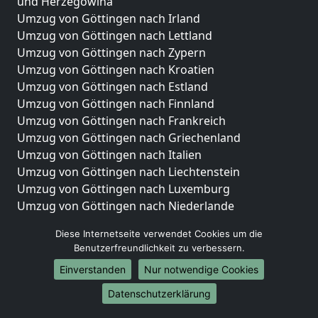
und Herzegowina
Umzug von Göttingen nach Irland
Umzug von Göttingen nach Lettland
Umzug von Göttingen nach Zypern
Umzug von Göttingen nach Kroatien
Umzug von Göttingen nach Estland
Umzug von Göttingen nach Finnland
Umzug von Göttingen nach Frankreich
Umzug von Göttingen nach Griechenland
Umzug von Göttingen nach Italien
Umzug von Göttingen nach Liechtenstein
Umzug von Göttingen nach Luxemburg
Umzug von Göttingen nach Niederlande
Umzug von Göttingen nach Norwegen
Diese Internetseite verwendet Cookies um die
Umzüge-Deutschlandweit
Benutzerfreundlichkeit zu verbessern.
Einverstanden
Nur notwendige Cookies
Umzug von Göttingen nach Berlin
Umzug von Göttingen nach Hamburg
Datenschutzerklärung
Umzug von Göttingen nach München