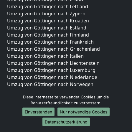
Umzug von Göttingen nach Lettland
Umzug von Göttingen nach Zypern
Umzug von Göttingen nach Kroatien
Umzug von Göttingen nach Estland
Umzug von Göttingen nach Finnland
Umzug von Göttingen nach Frankreich
Umzug von Göttingen nach Griechenland
Umzug von Göttingen nach Italien
Umzug von Göttingen nach Liechtenstein
Umzug von Göttingen nach Luxemburg
Umzug von Göttingen nach Niederlande
Umzug von Göttingen nach Norwegen
Umzüge-Deutschlandweit
Diese Internetseite verwendet Cookies um die
Benutzerfreundlichkeit zu verbessern.
Umzug von Göttingen nach Berlin
Umzug von Göttingen nach Hamburg
Einverstanden
Nur notwendige Cookies
Umzug von Göttingen nach München
Datenschutzerklärung
Umzug von Göttingen nach Köln