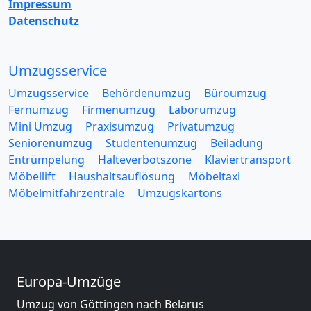
Impressum
Datenschutz
Umzugsservice
Umzugsservice
Behördenumzug
Büroumzug
Fernumzug
Firmenumzug
Laborumzug
Mini Umzug
Praxisumzug
Privatumzug
Seniorenumzug
Studentenumzug
Beiladung
Entrümpelung
Halteverbotszone
Klaviertransport
Möbellift
Haushaltsauflösung
Möbeltaxi
Möbelmitfahrzentrale
Umzugskartons
Europa-Umzüge
Umzug von Göttingen nach Belarus