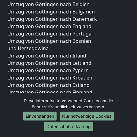
Umzug von Göttingen nach Belgien
Umzug von Göttingen nach Bulgarien
Umzug von Göttingen nach Dänemark
Umzug von Göttingen nach England
Umzug von Göttingen nach Portugal
Umzug von Göttingen nach Bosnien
und Herzegowina
Umzug von Göttingen nach Irland
Umzug von Göttingen nach Lettland
Umzug von Göttingen nach Zypern
Umzug von Göttingen nach Kroatien
Umzug von Göttingen nach Estland
Umzug von Göttingen nach Finnland
Umzug von Göttingen nach Frankreich
Diese Internetseite verwendet Cookies um die
Umzug von Göttingen nach Griechenland
Benutzerfreundlichkeit zu verbessern.
Umzug von Göttingen nach Italien
Einverstanden
Nur notwendige Cookies
Umzug von Göttingen nach Liechtenstein
Datenschutzerklärung
Umzug von Göttingen nach Luxemburg
Umzug von Göttingen nach Niederlande