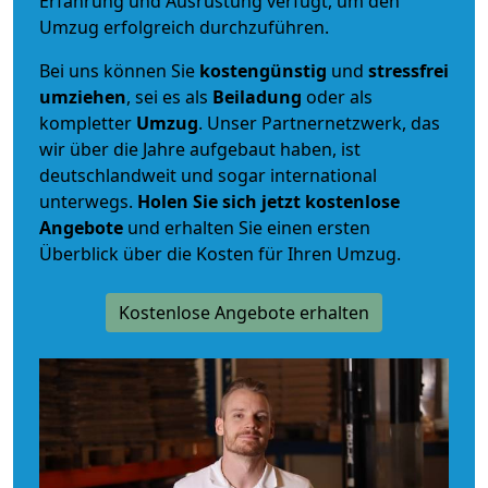
Erfahrung und Ausrüstung verfügt, um den
Umzug erfolgreich durchzuführen.
Bei uns können Sie
kostengünstig
und
stressfrei
umziehen
, sei es als
Beiladung
oder als
kompletter
Umzug
. Unser Partnernetzwerk, das
wir über die Jahre aufgebaut haben, ist
deutschlandweit und sogar international
unterwegs.
Holen Sie sich jetzt kostenlose
Angebote
und erhalten Sie einen ersten
Überblick über die Kosten für Ihren Umzug.
Kostenlose Angebote erhalten