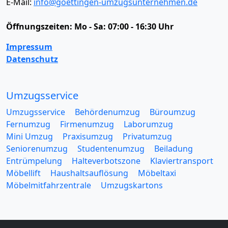
E-Mail:
info@goettingen-umzugsunternehmen.de
Öffnungszeiten:
Mo - Sa: 07:00 - 16:30 Uhr
Impressum
Datenschutz
Umzugsservice
Umzugsservice
Behördenumzug
Büroumzug
Fernumzug
Firmenumzug
Laborumzug
Mini Umzug
Praxisumzug
Privatumzug
Seniorenumzug
Studentenumzug
Beiladung
Entrümpelung
Halteverbotszone
Klaviertransport
Möbellift
Haushaltsauflösung
Möbeltaxi
Möbelmitfahrzentrale
Umzugskartons