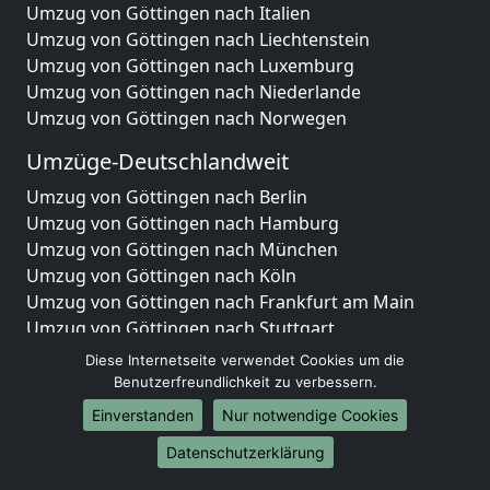
Umzug von Göttingen nach Italien
Umzug von Göttingen nach Liechtenstein
Umzug von Göttingen nach Luxemburg
Umzug von Göttingen nach Niederlande
Umzug von Göttingen nach Norwegen
Umzüge-Deutschlandweit
Umzug von Göttingen nach Berlin
Umzug von Göttingen nach Hamburg
Umzug von Göttingen nach München
Umzug von Göttingen nach Köln
Umzug von Göttingen nach Frankfurt am Main
Umzug von Göttingen nach Stuttgart
Umzug von Göttingen nach Düsseldorf
Diese Internetseite verwendet Cookies um die
Umzug von Göttingen nach Leipzig
Benutzerfreundlichkeit zu verbessern.
Umzug von Göttingen nach Dortmund
Einverstanden
Nur notwendige Cookies
Umzug von Göttingen nach Essen
Datenschutzerklärung
Umzug von Göttingen nach Bremen
Umzug von Göttingen nach Dresden