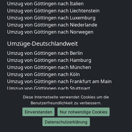
Umzug von Göttingen nach Italien
Umzug von Göttingen nach Liechtenstein
Umzug von Göttingen nach Luxemburg
Umzug von Göttingen nach Niederlande
Umzug von Göttingen nach Norwegen
Umzüge-Deutschlandweit
Umzug von Göttingen nach Berlin
Umzug von Göttingen nach Hamburg
Umzug von Göttingen nach München
Umzug von Göttingen nach Köln
Umzug von Göttingen nach Frankfurt am Main
Umzug von Göttingen nach Stuttgart
Umzug von Göttingen nach Düsseldorf
Diese Internetseite verwendet Cookies um die
Umzug von Göttingen nach Leipzig
Benutzerfreundlichkeit zu verbessern.
Umzug von Göttingen nach Dortmund
Einverstanden
Nur notwendige Cookies
Umzug von Göttingen nach Essen
Datenschutzerklärung
Umzug von Göttingen nach Bremen
Umzug von Göttingen nach Dresden