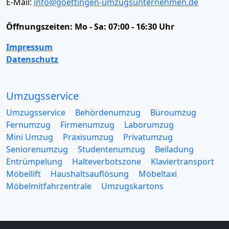
E-Mail:
info@goettingen-umzugsunternehmen.de
Öffnungszeiten:
Mo - Sa: 07:00 - 16:30 Uhr
Impressum
Datenschutz
Umzugsservice
Umzugsservice
Behördenumzug
Büroumzug
Fernumzug
Firmenumzug
Laborumzug
Mini Umzug
Praxisumzug
Privatumzug
Seniorenumzug
Studentenumzug
Beiladung
Entrümpelung
Halteverbotszone
Klaviertransport
Möbellift
Haushaltsauflösung
Möbeltaxi
Möbelmitfahrzentrale
Umzugskartons