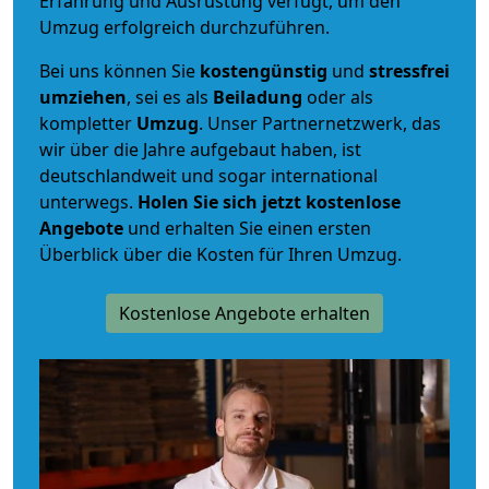
Erfahrung und Ausrüstung verfügt, um den
Umzug erfolgreich durchzuführen.
Bei uns können Sie
kostengünstig
und
stressfrei
umziehen
, sei es als
Beiladung
oder als
kompletter
Umzug
. Unser Partnernetzwerk, das
wir über die Jahre aufgebaut haben, ist
deutschlandweit und sogar international
unterwegs.
Holen Sie sich jetzt kostenlose
Angebote
und erhalten Sie einen ersten
Überblick über die Kosten für Ihren Umzug.
Kostenlose Angebote erhalten