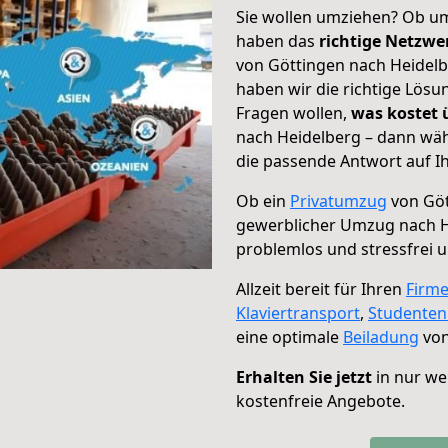
Sie wollen umziehen? Ob um
haben das
richtige Netzw
von Göttingen nach Heidelb
haben wir die richtige Lösu
Fragen wollen,
was kostet
nach Heidelberg – dann wäh
die passende Antwort auf Ih
Ob ein
Privatumzug
von Göt
gewerblicher Umzug nach H
problemlos und stressfrei 
Allzeit bereit für Ihren
Firm
Klaviertransport
,
Studente
eine optimale
Beiladung
von
Erhalten Sie jetzt
in nur we
kostenfreie Angebote.