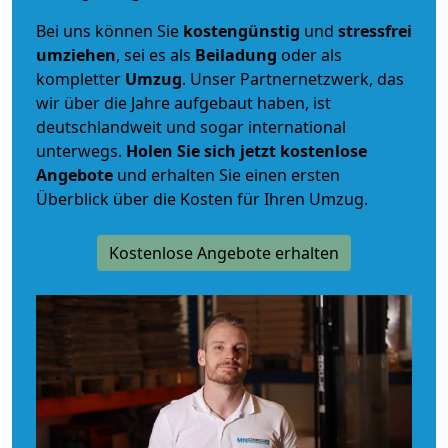
Bei uns können Sie
kostengünstig
und
stressfrei
umziehen
, sei es als
Beiladung
oder als
kompletter
Umzug
. Unser Partnernetzwerk, das
wir über die Jahre aufgebaut haben, ist
deutschlandweit und sogar international
unterwegs.
Holen Sie sich jetzt kostenlose
Angebote
und erhalten Sie einen ersten
Überblick über die Kosten für Ihren Umzug.
Kostenlose Angebote erhalten