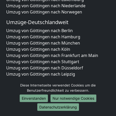
Umzug von Göttingen nach Niederlande
Umzug von Göttingen nach Norwegen
Umzüge-Deutschlandweit
Umzug von Göttingen nach Berlin
Umzug von Göttingen nach Hamburg
Umzug von Göttingen nach München
Umzug von Göttingen nach Köln
Umzug von Göttingen nach Frankfurt am Main
Umzug von Göttingen nach Stuttgart
Umzug von Göttingen nach Düsseldorf
Umzug von Göttingen nach Leipzig
Umzug von Göttingen nach Dortmund
Diese Internetseite verwendet Cookies um die
Umzug von Göttingen nach Essen
Benutzerfreundlichkeit zu verbessern.
Umzug von Göttingen nach Bremen
Umzug von Göttingen nach Dresden
Einverstanden
Nur notwendige Cookies
Umzug von Göttingen nach Hannover
Datenschutzerklärung
Umzug von Göttingen nach Nürnberg