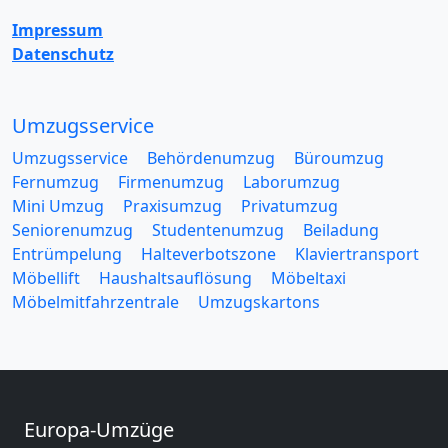
Impressum
Datenschutz
Umzugsservice
Umzugsservice
Behördenumzug
Büroumzug
Fernumzug
Firmenumzug
Laborumzug
Mini Umzug
Praxisumzug
Privatumzug
Seniorenumzug
Studentenumzug
Beiladung
Entrümpelung
Halteverbotszone
Klaviertransport
Möbellift
Haushaltsauflösung
Möbeltaxi
Möbelmitfahrzentrale
Umzugskartons
Europa-Umzüge