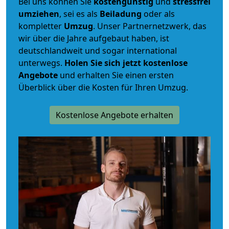
Bei uns können Sie
kostengünstig
und
stressfrei
umziehen
, sei es als
Beiladung
oder als
kompletter
Umzug
. Unser Partnernetzwerk, das
wir über die Jahre aufgebaut haben, ist
deutschlandweit und sogar international
unterwegs.
Holen Sie sich jetzt kostenlose
Angebote
und erhalten Sie einen ersten
Überblick über die Kosten für Ihren Umzug.
Kostenlose Angebote erhalten