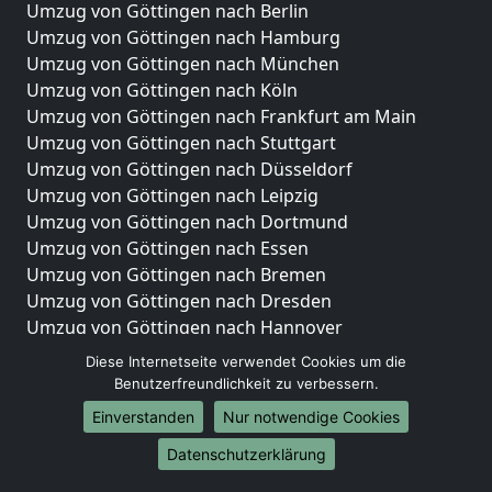
Umzug von Göttingen nach Berlin
Umzug von Göttingen nach Hamburg
Umzug von Göttingen nach München
Umzug von Göttingen nach Köln
Umzug von Göttingen nach Frankfurt am Main
Umzug von Göttingen nach Stuttgart
Umzug von Göttingen nach Düsseldorf
Umzug von Göttingen nach Leipzig
Umzug von Göttingen nach Dortmund
Umzug von Göttingen nach Essen
Umzug von Göttingen nach Bremen
Umzug von Göttingen nach Dresden
Umzug von Göttingen nach Hannover
Umzug von Göttingen nach Nürnberg
Diese Internetseite verwendet Cookies um die
Umzug von Göttingen nach Duisburg
Benutzerfreundlichkeit zu verbessern.
Umzug von Göttingen nach Bochum
Einverstanden
Nur notwendige Cookies
Umzug von Göttingen nach Wuppertal
Datenschutzerklärung
Umzug von Göttingen nach Bielefeld
Umzug von Göttingen nach Bonn