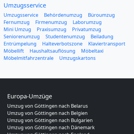
Umzugsservice
Umzugsservice
Behördenumzug
Büroumzug
Fernumzug
Firmenumzug
Laborumzug
Mini Umzug
Praxisumzug
Privatumzug
Seniorenumzug
Studentenumzug
Beiladung
Entrümpelung
Halteverbotszone
Klaviertransport
Möbellift
Haushaltsauflösung
Möbeltaxi
Möbelmitfahrzentrale
Umzugskartons
Europa-Umzüge
Umzug von Göttingen nach Belarus
Umzug von Göttingen nach Belgien
Umzug von Göttingen nach Bulgarien
Umzug von Göttingen nach Dänemark