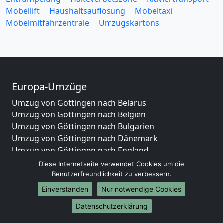
Möbellift
Haushaltsauflösung
Möbeltaxi
Möbelmitfahrzentrale
Umzugskartons
Europa-Umzüge
Umzug von Göttingen nach Belarus
Umzug von Göttingen nach Belgien
Umzug von Göttingen nach Bulgarien
Umzug von Göttingen nach Dänemark
Umzug von Göttingen nach England
Umzug von Göttingen nach Portugal
Diese Internetseite verwendet Cookies um die
Umzug von Göttingen nach Bosnien
Benutzerfreundlichkeit zu verbessern.
und Herzegowina
Einverstanden
Nur notwendige Cookies
Umzug von Göttingen nach Irland
Datenschutzerklärung
Umzug von Göttingen nach Lettland
Umzug von Göttingen nach Zypern