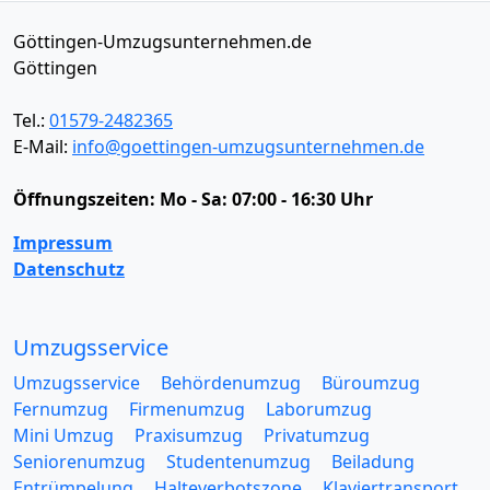
Göttingen-Umzugsunternehmen.de
Göttingen
Tel.:
01579-2482365
E-Mail:
info@goettingen-umzugsunternehmen.de
Öffnungszeiten:
Mo - Sa: 07:00 - 16:30 Uhr
Impressum
Datenschutz
Umzugsservice
Umzugsservice
Behördenumzug
Büroumzug
Fernumzug
Firmenumzug
Laborumzug
Mini Umzug
Praxisumzug
Privatumzug
Seniorenumzug
Studentenumzug
Beiladung
Entrümpelung
Halteverbotszone
Klaviertransport