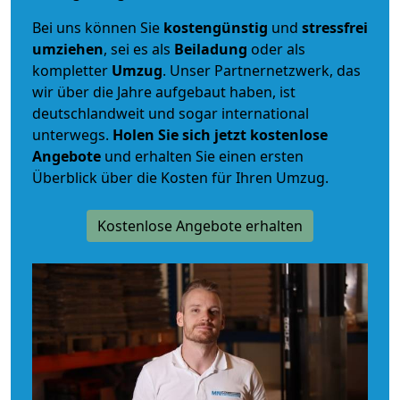
Bei uns können Sie
kostengünstig
und
stressfrei
umziehen
, sei es als
Beiladung
oder als
kompletter
Umzug
. Unser Partnernetzwerk, das
wir über die Jahre aufgebaut haben, ist
deutschlandweit und sogar international
unterwegs.
Holen Sie sich jetzt kostenlose
Angebote
und erhalten Sie einen ersten
Überblick über die Kosten für Ihren Umzug.
Kostenlose Angebote erhalten