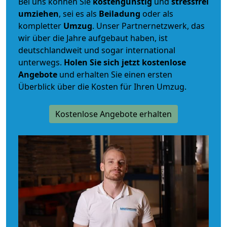
Bei uns können Sie
kostengünstig
und
stressfrei
umziehen
, sei es als
Beiladung
oder als
kompletter
Umzug
. Unser Partnernetzwerk, das
wir über die Jahre aufgebaut haben, ist
deutschlandweit und sogar international
unterwegs.
Holen Sie sich jetzt kostenlose
Angebote
und erhalten Sie einen ersten
Überblick über die Kosten für Ihren Umzug.
Kostenlose Angebote erhalten