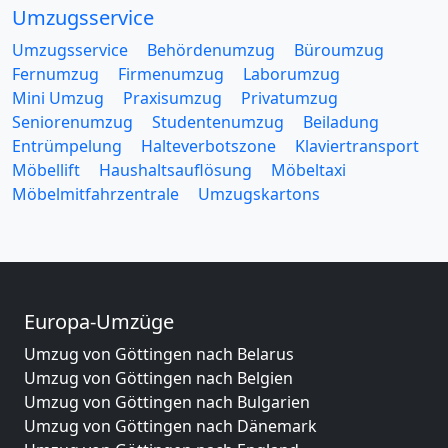
Umzugsservice
Umzugsservice
Behördenumzug
Büroumzug
Fernumzug
Firmenumzug
Laborumzug
Mini Umzug
Praxisumzug
Privatumzug
Seniorenumzug
Studentenumzug
Beiladung
Entrümpelung
Halteverbotszone
Klaviertransport
Möbellift
Haushaltsauflösung
Möbeltaxi
Möbelmitfahrzentrale
Umzugskartons
Europa-Umzüge
Umzug von Göttingen nach Belarus
Umzug von Göttingen nach Belgien
Umzug von Göttingen nach Bulgarien
Umzug von Göttingen nach Dänemark