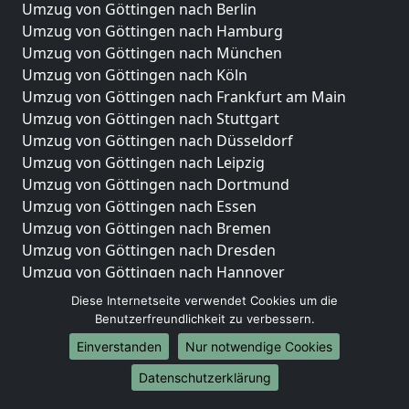
Umzug von Göttingen nach Berlin
Umzug von Göttingen nach Hamburg
Umzug von Göttingen nach München
Umzug von Göttingen nach Köln
Umzug von Göttingen nach Frankfurt am Main
Umzug von Göttingen nach Stuttgart
Umzug von Göttingen nach Düsseldorf
Umzug von Göttingen nach Leipzig
Umzug von Göttingen nach Dortmund
Umzug von Göttingen nach Essen
Umzug von Göttingen nach Bremen
Umzug von Göttingen nach Dresden
Umzug von Göttingen nach Hannover
Umzug von Göttingen nach Nürnberg
Diese Internetseite verwendet Cookies um die
Umzug von Göttingen nach Duisburg
Benutzerfreundlichkeit zu verbessern.
Umzug von Göttingen nach Bochum
Einverstanden
Nur notwendige Cookies
Umzug von Göttingen nach Wuppertal
Datenschutzerklärung
Umzug von Göttingen nach Bielefeld
Umzug von Göttingen nach Bonn