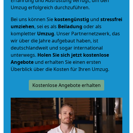
Erfahrung und Ausrüstung verfügt, um den
Umzug erfolgreich durchzuführen.
Bei uns können Sie
kostengünstig
und
stressfrei
umziehen
, sei es als
Beiladung
oder als
kompletter
Umzug
. Unser Partnernetzwerk, das
wir über die Jahre aufgebaut haben, ist
deutschlandweit und sogar international
unterwegs.
Holen Sie sich jetzt kostenlose
Angebote
und erhalten Sie einen ersten
Überblick über die Kosten für Ihren Umzug.
Kostenlose Angebote erhalten