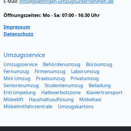
E-Mail:
info@goettingen-umzugsunternehmen.de
Öffnungszeiten:
Mo - Sa: 07:00 - 16:30 Uhr
Impressum
Datenschutz
Umzugsservice
Umzugsservice
Behördenumzug
Büroumzug
Fernumzug
Firmenumzug
Laborumzug
Mini Umzug
Praxisumzug
Privatumzug
Seniorenumzug
Studentenumzug
Beiladung
Entrümpelung
Halteverbotszone
Klaviertransport
Möbellift
Haushaltsauflösung
Möbeltaxi
Möbelmitfahrzentrale
Umzugskartons