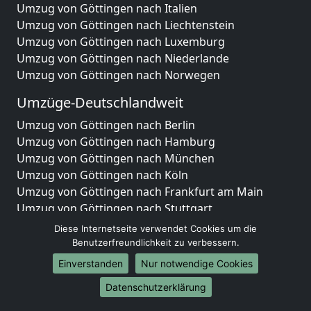
Umzug von Göttingen nach Italien
Umzug von Göttingen nach Liechtenstein
Umzug von Göttingen nach Luxemburg
Umzug von Göttingen nach Niederlande
Umzug von Göttingen nach Norwegen
Umzüge-Deutschlandweit
Umzug von Göttingen nach Berlin
Umzug von Göttingen nach Hamburg
Umzug von Göttingen nach München
Umzug von Göttingen nach Köln
Umzug von Göttingen nach Frankfurt am Main
Umzug von Göttingen nach Stuttgart
Umzug von Göttingen nach Düsseldorf
Diese Internetseite verwendet Cookies um die
Umzug von Göttingen nach Leipzig
Benutzerfreundlichkeit zu verbessern.
Umzug von Göttingen nach Dortmund
Einverstanden
Nur notwendige Cookies
Umzug von Göttingen nach Essen
Datenschutzerklärung
Umzug von Göttingen nach Bremen
Umzug von Göttingen nach Dresden