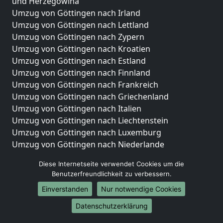
und Herzegowina
Umzug von Göttingen nach Irland
Umzug von Göttingen nach Lettland
Umzug von Göttingen nach Zypern
Umzug von Göttingen nach Kroatien
Umzug von Göttingen nach Estland
Umzug von Göttingen nach Finnland
Umzug von Göttingen nach Frankreich
Umzug von Göttingen nach Griechenland
Umzug von Göttingen nach Italien
Umzug von Göttingen nach Liechtenstein
Umzug von Göttingen nach Luxemburg
Umzug von Göttingen nach Niederlande
Umzug von Göttingen nach Norwegen
Diese Internetseite verwendet Cookies um die
Umzüge-Deutschlandweit
Benutzerfreundlichkeit zu verbessern.
Einverstanden
Nur notwendige Cookies
Umzug von Göttingen nach Berlin
Umzug von Göttingen nach Hamburg
Datenschutzerklärung
Umzug von Göttingen nach München