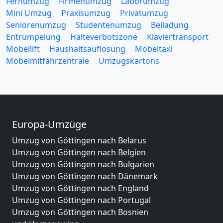
Fernumzug
Firmenumzug
Laborumzug
Mini Umzug
Praxisumzug
Privatumzug
Seniorenumzug
Studentenumzug
Beiladung
Entrümpelung
Halteverbotszone
Klaviertransport
Möbellift
Haushaltsauflösung
Möbeltaxi
Möbelmitfahrzentrale
Umzugskartons
Europa-Umzüge
Umzug von Göttingen nach Belarus
Umzug von Göttingen nach Belgien
Umzug von Göttingen nach Bulgarien
Umzug von Göttingen nach Dänemark
Umzug von Göttingen nach England
Umzug von Göttingen nach Portugal
Umzug von Göttingen nach Bosnien