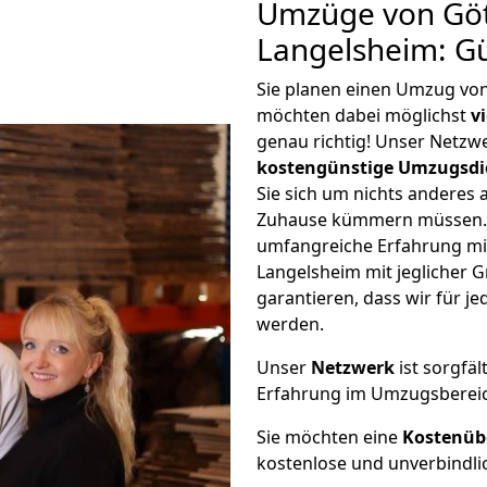
Umzüge von Göt
Langelsheim: G
Sie planen einen Umzug vo
möchten dabei möglichst
v
genau richtig! Unser Netzw
kostengünstige Umzugsdi
Sie sich um nichts anderes 
Zuhause kümmern müssen. W
umfangreiche Erfahrung m
Langelsheim mit jeglicher
garantieren, dass wir für j
werden.
Unser
Netzwerk
ist sorgfäl
Erfahrung im Umzugsberei
Sie möchten eine
Kostenüb
kostenlose und unverbindli