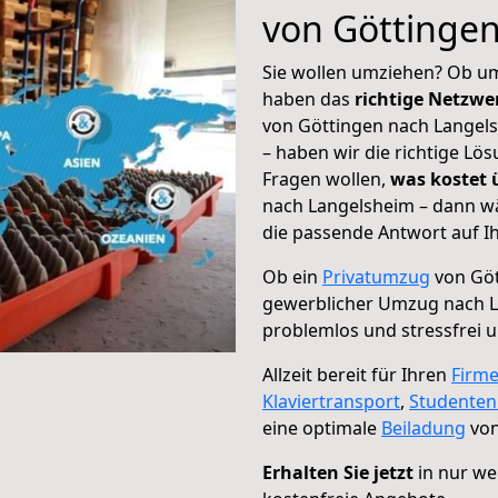
von Göttinge
Sie wollen umziehen? Ob um
haben das
richtige Netzw
von Göttingen nach Langels
– haben wir die richtige Lö
Fragen wollen,
was kostet
nach Langelsheim – dann wä
die passende Antwort auf Ih
Ob ein
Privatumzug
von Göt
gewerblicher Umzug nach 
problemlos und stressfrei 
Allzeit bereit für Ihren
Firm
Klaviertransport
,
Studente
eine optimale
Beiladung
von
Erhalten Sie jetzt
in nur we