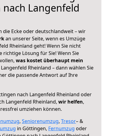
n nach Langenfeld
 die Ecke oder deutschlandweit – wir
erk
an unserer Seite, wenn es Umzüge
eld Rheinland geht! Wenn Sie nicht
e richtige Lösung für Sie! Wenn Sie
wollen,
was kostet überhaupt mein
Langenfeld Rheinland – dann wählen Sie
mer die passende Antwort auf Ihre
tingen nach Langenfeld Rheinland oder
ch Langenfeld Rheinland,
wir helfen
,
tressfrei umziehen können.
enumzug
,
Seniorenumzug
,
Tresor
– &
numzug
in Göttingen,
Fernumzug
oder
 Göttingen nach Langenfeld Rheinland.