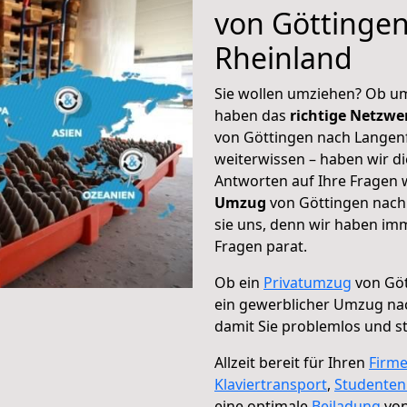
von Göttinge
Rheinland
Sie wollen umziehen? Ob um
haben das
richtige Netzw
von Göttingen nach Langenf
weiterwissen – haben wir di
Antworten auf Ihre Fragen 
Umzug
von Göttingen nach 
sie uns, denn wir haben im
Fragen parat.
Ob ein
Privatumzug
von Göt
ein gewerblicher Umzug na
damit Sie problemlos und s
Allzeit bereit für Ihren
Firm
Klaviertransport
,
Studente
eine optimale
Beiladung
von