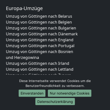
Europa-Umzüge
Umzug von Göttingen nach Belarus
Umzug von Göttingen nach Belgien
Umzug von Göttingen nach Bulgarien
Umzug von Göttingen nach Dänemark
Umzug von Göttingen nach England
Umzug von Göttingen nach Portugal
Umzug von Göttingen nach Bosnien
und Herzegowina
Umzug von Göttingen nach Irland
Umzug von Göttingen nach Lettland
Umzug von Göttingen nach Zypern
Umzug von Göttingen nach Kroatien
Diese Internetseite verwendet Cookies um die
Benutzerfreundlichkeit zu verbessern.
Umzug von Göttingen nach Estland
Umzug von Göttingen nach Finnland
Einverstanden
Nur notwendige Cookies
Umzug von Göttingen nach Frankreich
Datenschutzerklärung
Umzug von Göttingen nach Griechenland