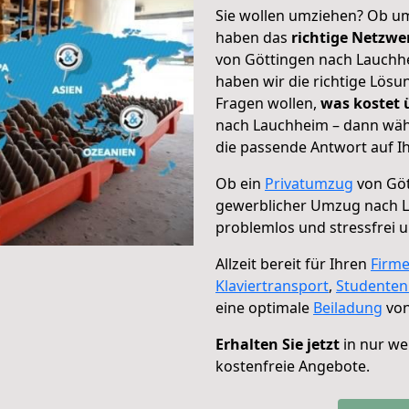
Sie wollen umziehen? Ob um
haben das
richtige Netzw
von Göttingen nach Lauchhe
haben wir die richtige Lösu
Fragen wollen,
was kostet
nach Lauchheim – dann wähl
die passende Antwort auf Ih
Ob ein
Privatumzug
von Göt
gewerblicher Umzug nach 
problemlos und stressfrei 
Allzeit bereit für Ihren
Firm
Klaviertransport
,
Studente
eine optimale
Beiladung
von
Erhalten Sie jetzt
in nur we
kostenfreie Angebote.