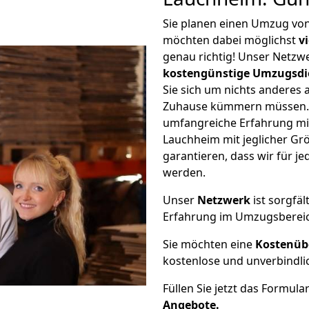
Sie planen einen Umzug vo
möchten dabei möglichst
v
genau richtig! Unser Netzw
kostengünstige Umzugsdi
Sie sich um nichts anderes 
Zuhause kümmern müssen. W
umfangreiche Erfahrung m
Lauchheim mit jeglicher G
garantieren, dass wir für j
werden.
Unser
Netzwerk
ist sorgfäl
Erfahrung im Umzugsberei
Sie möchten eine
Kostenüb
kostenlose und unverbindli
Füllen Sie jetzt das Formula
Angebote.