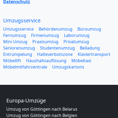
Datenschutz
Umzugsservice
Umzugsservice
Behördenumzug
Büroumzug
Fernumzug
Firmenumzug
Laborumzug
Mini Umzug
Praxisumzug
Privatumzug
Seniorenumzug
Studentenumzug
Beiladung
Entrümpelung
Halteverbotszone
Klaviertransport
Möbellift
Haushaltsauflösung
Möbeltaxi
Möbelmitfahrzentrale
Umzugskartons
Europa-Umzüge
Umzug von Göttingen nach Belarus
Umzug von Göttingen nach Belgien