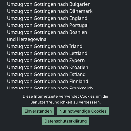
Umzug von Göttingen nach Bulgarien
Umzug von Göttingen nach Dänemark
Umzug von Göttingen nach England
Umzug von Göttingen nach Portugal
Umzug von Göttingen nach Bosnien
und Herzegowina
Umzug von Göttingen nach Irland
Umzug von Göttingen nach Lettland
Umzug von Göttingen nach Zypern
Umzug von Göttingen nach Kroatien
Umzug von Göttingen nach Estland
Umzug von Göttingen nach Finnland
Umzug von Göttingen nach Frankreich
Umzug von Göttingen nach Griechenland
Diese Internetseite verwendet Cookies um die
Umzug von Göttingen nach Italien
Benutzerfreundlichkeit zu verbessern.
Umzug von Göttingen nach Liechtenstein
Einverstanden
Nur notwendige Cookies
Umzug von Göttingen nach Luxemburg
Datenschutzerklärung
Umzug von Göttingen nach Niederlande
Umzug von Göttingen nach Norwegen