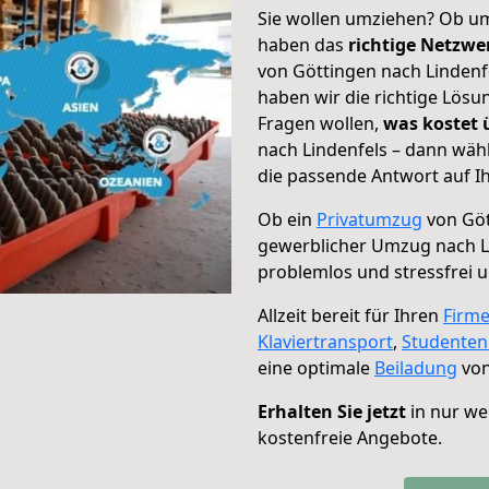
Sie wollen umziehen? Ob um
haben das
richtige Netzw
von Göttingen nach Lindenfe
haben wir die richtige Lösu
Fragen wollen,
was kostet
nach Lindenfels – dann wäh
die passende Antwort auf Ih
Ob ein
Privatumzug
von Göt
gewerblicher Umzug nach L
problemlos und stressfrei 
Allzeit bereit für Ihren
Firm
Klaviertransport
,
Studente
eine optimale
Beiladung
von
Erhalten Sie jetzt
in nur we
kostenfreie Angebote.