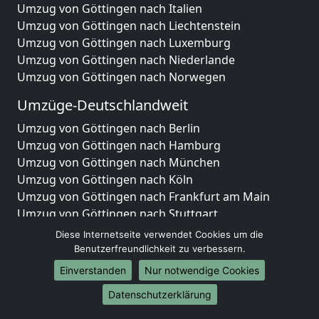
Umzug von Göttingen nach Italien
Umzug von Göttingen nach Liechtenstein
Umzug von Göttingen nach Luxemburg
Umzug von Göttingen nach Niederlande
Umzug von Göttingen nach Norwegen
Umzüge-Deutschlandweit
Umzug von Göttingen nach Berlin
Umzug von Göttingen nach Hamburg
Umzug von Göttingen nach München
Umzug von Göttingen nach Köln
Umzug von Göttingen nach Frankfurt am Main
Umzug von Göttingen nach Stuttgart
Umzug von Göttingen nach Düsseldorf
Diese Internetseite verwendet Cookies um die
Umzug von Göttingen nach Leipzig
Benutzerfreundlichkeit zu verbessern.
Umzug von Göttingen nach Dortmund
Einverstanden
Nur notwendige Cookies
Umzug von Göttingen nach Essen
Datenschutzerklärung
Umzug von Göttingen nach Bremen
Umzug von Göttingen nach Dresden