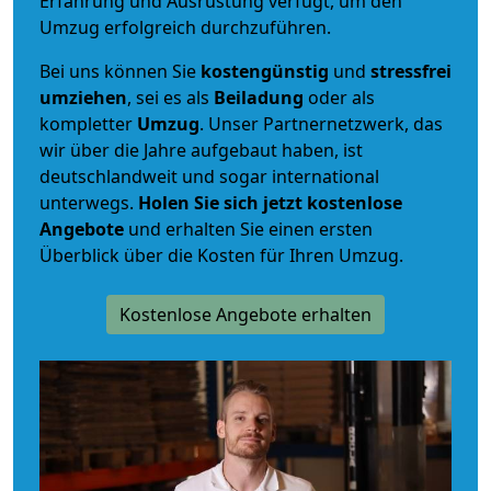
Erfahrung und Ausrüstung verfügt, um den
Umzug erfolgreich durchzuführen.
Bei uns können Sie
kostengünstig
und
stressfrei
umziehen
, sei es als
Beiladung
oder als
kompletter
Umzug
. Unser Partnernetzwerk, das
wir über die Jahre aufgebaut haben, ist
deutschlandweit und sogar international
unterwegs.
Holen Sie sich jetzt kostenlose
Angebote
und erhalten Sie einen ersten
Überblick über die Kosten für Ihren Umzug.
Kostenlose Angebote erhalten