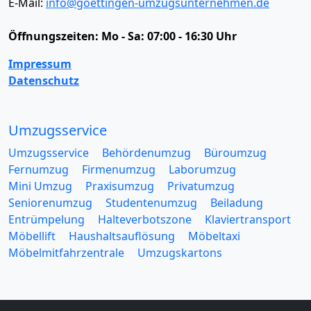
E-Mail:
info@goettingen-umzugsunternehmen.de
Öffnungszeiten:
Mo - Sa: 07:00 - 16:30 Uhr
Impressum
Datenschutz
Umzugsservice
Umzugsservice
Behördenumzug
Büroumzug
Fernumzug
Firmenumzug
Laborumzug
Mini Umzug
Praxisumzug
Privatumzug
Seniorenumzug
Studentenumzug
Beiladung
Entrümpelung
Halteverbotszone
Klaviertransport
Möbellift
Haushaltsauflösung
Möbeltaxi
Möbelmitfahrzentrale
Umzugskartons