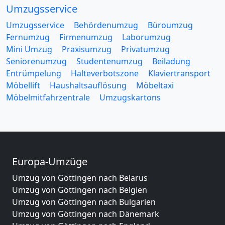
Umzugsservice
Umzugsservice
Behördenumzug
Büroumzug
Fernumzug
Firmenumzug
Laborumzug
Mini Umzug
Praxisumzug
Privatumzug
Seniorenumzug
Studentenumzug
Beiladung
Entrümpelung
Halteverbotszone
Klaviertransport
Möbellift
Haushaltsauflösung
Möbeltaxi
Möbelmitfahrzentrale
Umzugskartons
Europa-Umzüge
Umzug von Göttingen nach Belarus
Umzug von Göttingen nach Belgien
Umzug von Göttingen nach Bulgarien
Umzug von Göttingen nach Dänemark