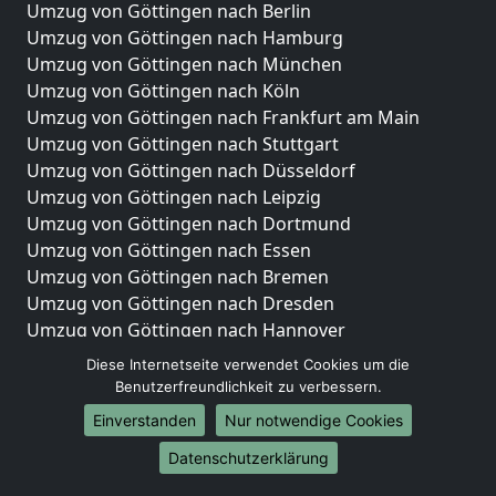
Umzug von Göttingen nach Berlin
Umzug von Göttingen nach Hamburg
Umzug von Göttingen nach München
Umzug von Göttingen nach Köln
Umzug von Göttingen nach Frankfurt am Main
Umzug von Göttingen nach Stuttgart
Umzug von Göttingen nach Düsseldorf
Umzug von Göttingen nach Leipzig
Umzug von Göttingen nach Dortmund
Umzug von Göttingen nach Essen
Umzug von Göttingen nach Bremen
Umzug von Göttingen nach Dresden
Umzug von Göttingen nach Hannover
Umzug von Göttingen nach Nürnberg
Diese Internetseite verwendet Cookies um die
Umzug von Göttingen nach Duisburg
Benutzerfreundlichkeit zu verbessern.
Umzug von Göttingen nach Bochum
Einverstanden
Nur notwendige Cookies
Umzug von Göttingen nach Wuppertal
Datenschutzerklärung
Umzug von Göttingen nach Bielefeld
Umzug von Göttingen nach Bonn