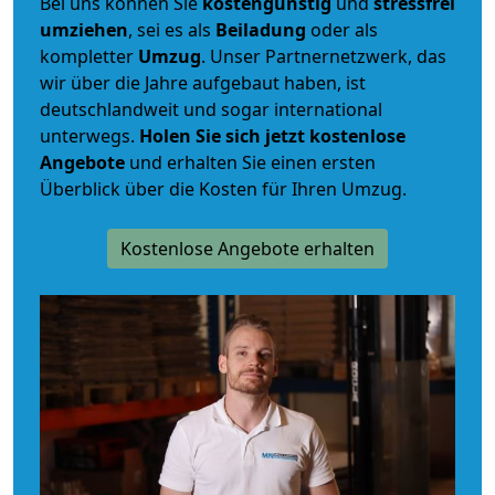
Bei uns können Sie
kostengünstig
und
stressfrei
umziehen
, sei es als
Beiladung
oder als
kompletter
Umzug
. Unser Partnernetzwerk, das
wir über die Jahre aufgebaut haben, ist
deutschlandweit und sogar international
unterwegs.
Holen Sie sich jetzt kostenlose
Angebote
und erhalten Sie einen ersten
Überblick über die Kosten für Ihren Umzug.
Kostenlose Angebote erhalten