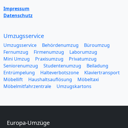
Impressum
Datenschutz
Umzugsservice
Umzugsservice
Behördenumzug
Büroumzug
Fernumzug
Firmenumzug
Laborumzug
Mini Umzug
Praxisumzug
Privatumzug
Seniorenumzug
Studentenumzug
Beiladung
Entrümpelung
Halteverbotszone
Klaviertransport
Möbellift
Haushaltsauflösung
Möbeltaxi
Möbelmitfahrzentrale
Umzugskartons
Europa-Umzüge