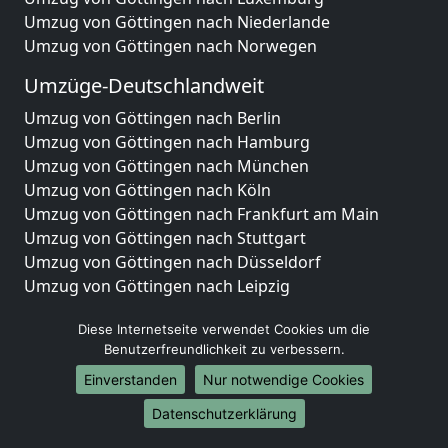
Umzug von Göttingen nach Niederlande
Umzug von Göttingen nach Norwegen
Umzüge-Deutschlandweit
Umzug von Göttingen nach Berlin
Umzug von Göttingen nach Hamburg
Umzug von Göttingen nach München
Umzug von Göttingen nach Köln
Umzug von Göttingen nach Frankfurt am Main
Umzug von Göttingen nach Stuttgart
Umzug von Göttingen nach Düsseldorf
Umzug von Göttingen nach Leipzig
Umzug von Göttingen nach Dortmund
Diese Internetseite verwendet Cookies um die
Umzug von Göttingen nach Essen
Benutzerfreundlichkeit zu verbessern.
Umzug von Göttingen nach Bremen
Umzug von Göttingen nach Dresden
Einverstanden
Nur notwendige Cookies
Umzug von Göttingen nach Hannover
Datenschutzerklärung
Umzug von Göttingen nach Nürnberg