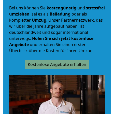
Bei uns können Sie
kostengünstig
und
stressfrei
umziehen
, sei es als
Beiladung
oder als
kompletter
Umzug
. Unser Partnernetzwerk, das
wir über die Jahre aufgebaut haben, ist
deutschlandweit und sogar international
unterwegs.
Holen Sie sich jetzt kostenlose
Angebote
und erhalten Sie einen ersten
Überblick über die Kosten für Ihren Umzug.
Kostenlose Angebote erhalten