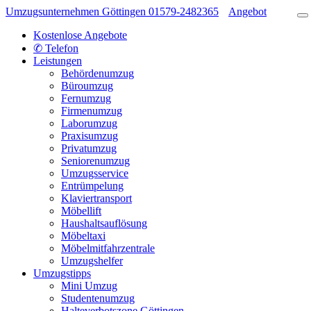
Umzugsunternehmen Göttingen
01579-2482365
Angebot
Kostenlose Angebote
✆ Telefon
Leistungen
Behördenumzug
Büroumzug
Fernumzug
Firmenumzug
Laborumzug
Praxisumzug
Privatumzug
Seniorenumzug
Umzugsservice
Entrümpelung
Klaviertransport
Möbellift
Haushaltsauflösung
Möbeltaxi
Möbelmitfahrzentrale
Umzugshelfer
Umzugstipps
Mini Umzug
Studentenumzug
Halteverbotszone Göttingen