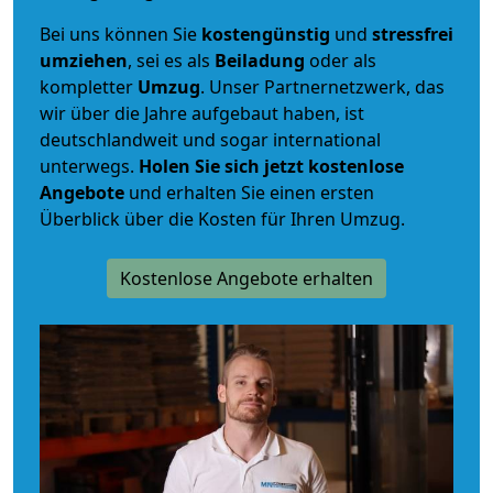
Bei uns können Sie
kostengünstig
und
stressfrei
umziehen
, sei es als
Beiladung
oder als
kompletter
Umzug
. Unser Partnernetzwerk, das
wir über die Jahre aufgebaut haben, ist
deutschlandweit und sogar international
unterwegs.
Holen Sie sich jetzt kostenlose
Angebote
und erhalten Sie einen ersten
Überblick über die Kosten für Ihren Umzug.
Kostenlose Angebote erhalten