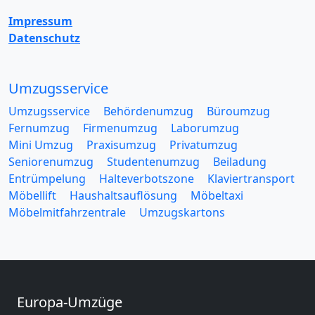
Impressum
Datenschutz
Umzugsservice
Umzugsservice
Behördenumzug
Büroumzug
Fernumzug
Firmenumzug
Laborumzug
Mini Umzug
Praxisumzug
Privatumzug
Seniorenumzug
Studentenumzug
Beiladung
Entrümpelung
Halteverbotszone
Klaviertransport
Möbellift
Haushaltsauflösung
Möbeltaxi
Möbelmitfahrzentrale
Umzugskartons
Europa-Umzüge