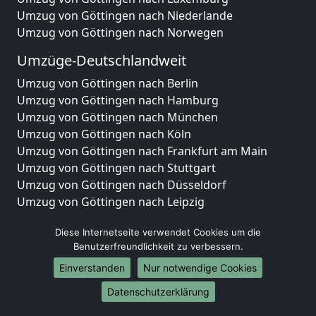
Umzug von Göttingen nach Niederlande
Umzug von Göttingen nach Norwegen
Umzüge-Deutschlandweit
Umzug von Göttingen nach Berlin
Umzug von Göttingen nach Hamburg
Umzug von Göttingen nach München
Umzug von Göttingen nach Köln
Umzug von Göttingen nach Frankfurt am Main
Umzug von Göttingen nach Stuttgart
Umzug von Göttingen nach Düsseldorf
Umzug von Göttingen nach Leipzig
Umzug von Göttingen nach Dortmund
Diese Internetseite verwendet Cookies um die
Umzug von Göttingen nach Essen
Benutzerfreundlichkeit zu verbessern.
Umzug von Göttingen nach Bremen
Umzug von Göttingen nach Dresden
Einverstanden
Nur notwendige Cookies
Umzug von Göttingen nach Hannover
Datenschutzerklärung
Umzug von Göttingen nach Nürnberg