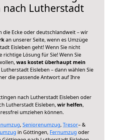
 nach Lutherstadt
 die Ecke oder deutschlandweit – wir
erk
an unserer Seite, wenn es Umzüge
adt Eisleben geht! Wenn Sie nicht
e richtige Lösung für Sie! Wenn Sie
wollen,
was kostet überhaupt mein
Lutherstadt Eisleben – dann wählen Sie
mer die passende Antwort auf Ihre
tingen nach Lutherstadt Eisleben oder
h Lutherstadt Eisleben,
wir helfen
,
tressfrei umziehen können.
enumzug
,
Seniorenumzug
,
Tresor
– &
numzug
in Göttingen,
Fernumzug
oder
 Göttingen nach Lutherstadt Eisleben.