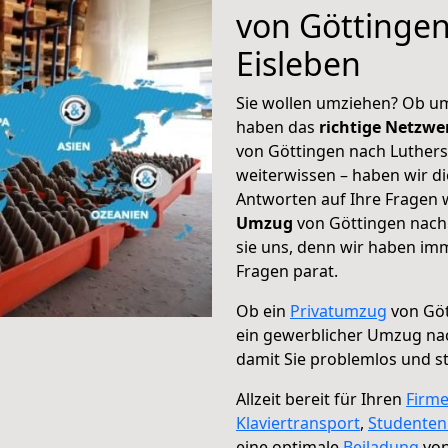
von Göttingen
Eisleben
Sie wollen umziehen? Ob um
haben das
richtige Netzw
von Göttingen nach Lutherst
weiterwissen – haben wir di
Antworten auf Ihre Fragen 
Umzug
von Göttingen nach 
sie uns, denn wir haben im
Fragen parat.
Ob ein
Privatumzug
von Göt
ein gewerblicher Umzug nac
damit Sie problemlos und s
Allzeit bereit für Ihren
Firm
Klaviertransport
,
Studente
eine optimale
Beiladung
von