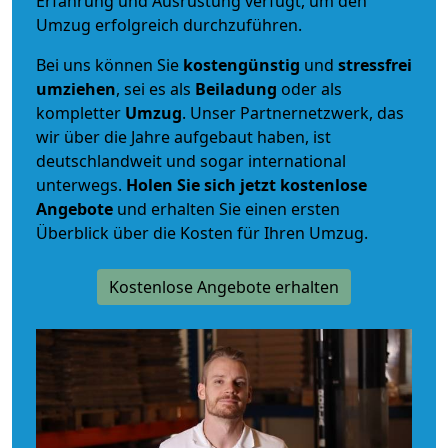
Erfahrung und Ausrüstung verfügt, um den
Umzug erfolgreich durchzuführen.
Bei uns können Sie
kostengünstig
und
stressfrei
umziehen
, sei es als
Beiladung
oder als
kompletter
Umzug
. Unser Partnernetzwerk, das
wir über die Jahre aufgebaut haben, ist
deutschlandweit und sogar international
unterwegs.
Holen Sie sich jetzt kostenlose
Angebote
und erhalten Sie einen ersten
Überblick über die Kosten für Ihren Umzug.
Kostenlose Angebote erhalten