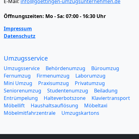
E-Mail:
info@goettingen-umzugsunternehmen.de
Öffnungszeiten:
Mo - Sa: 07:00 - 16:30 Uhr
Impressum
Datenschutz
Umzugsservice
Umzugsservice
Behördenumzug
Büroumzug
Fernumzug
Firmenumzug
Laborumzug
Mini Umzug
Praxisumzug
Privatumzug
Seniorenumzug
Studentenumzug
Beiladung
Entrümpelung
Halteverbotszone
Klaviertransport
Möbellift
Haushaltsauflösung
Möbeltaxi
Möbelmitfahrzentrale
Umzugskartons