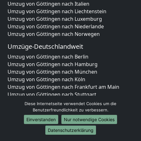
Umzug von Göttingen nach Italien
Umzug von Göttingen nach Liechtenstein
Umzug von Göttingen nach Luxemburg
Umzug von Göttingen nach Niederlande
Umzug von Göttingen nach Norwegen
Umzüge-Deutschlandweit
Umzug von Göttingen nach Berlin
Umzug von Göttingen nach Hamburg
Umzug von Göttingen nach München
Umzug von Göttingen nach Köln
Umzug von Göttingen nach Frankfurt am Main
Umzug von Göttingen nach Stuttgart
Umzug von Göttingen nach Düsseldorf
Diese Internetseite verwendet Cookies um die
Umzug von Göttingen nach Leipzig
Benutzerfreundlichkeit zu verbessern.
Umzug von Göttingen nach Dortmund
Einverstanden
Nur notwendige Cookies
Umzug von Göttingen nach Essen
Datenschutzerklärung
Umzug von Göttingen nach Bremen
Umzug von Göttingen nach Dresden