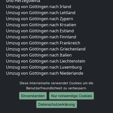
und Herzegowina
Umzug von Göttingen nach Irland
Umzug von Göttingen nach Lettland
Umzug von Göttingen nach Zypern
Umzug von Göttingen nach Kroatien
Umzug von Göttingen nach Estland
Umzug von Göttingen nach Finnland
Umzug von Göttingen nach Frankreich
Umzug von Göttingen nach Griechenland
Umzug von Göttingen nach Italien
Umzug von Göttingen nach Liechtenstein
Umzug von Göttingen nach Luxemburg
Umzug von Göttingen nach Niederlande
Umzug von Göttingen nach Norwegen
Diese Internetseite verwendet Cookies um die
Umzüge-Deutschlandweit
Benutzerfreundlichkeit zu verbessern.
Einverstanden
Nur notwendige Cookies
Umzug von Göttingen nach Berlin
Umzug von Göttingen nach Hamburg
Datenschutzerklärung
Umzug von Göttingen nach München