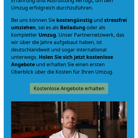
Erfahrung und Ausrüstung verfügt, um den
Umzug erfolgreich durchzuführen.
Bei uns können Sie
kostengünstig
und
stressfrei
umziehen
, sei es als
Beiladung
oder als
kompletter
Umzug
. Unser Partnernetzwerk, das
wir über die Jahre aufgebaut haben, ist
deutschlandweit und sogar international
unterwegs.
Holen Sie sich jetzt kostenlose
Angebote
und erhalten Sie einen ersten
Überblick über die Kosten für Ihren Umzug.
Kostenlose Angebote erhalten