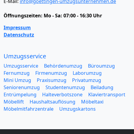
E-Mail:
info@goettingen-umzugsunternehmen.de
Öffnungszeiten:
Mo - Sa: 07:00 - 16:30 Uhr
Impressum
Datenschutz
Umzugsservice
Umzugsservice
Behördenumzug
Büroumzug
Fernumzug
Firmenumzug
Laborumzug
Mini Umzug
Praxisumzug
Privatumzug
Seniorenumzug
Studentenumzug
Beiladung
Entrümpelung
Halteverbotszone
Klaviertransport
Möbellift
Haushaltsauflösung
Möbeltaxi
Möbelmitfahrzentrale
Umzugskartons