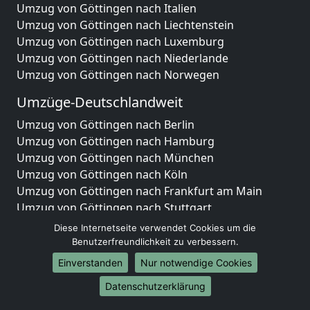
Umzug von Göttingen nach Italien
Umzug von Göttingen nach Liechtenstein
Umzug von Göttingen nach Luxemburg
Umzug von Göttingen nach Niederlande
Umzug von Göttingen nach Norwegen
Umzüge-Deutschlandweit
Umzug von Göttingen nach Berlin
Umzug von Göttingen nach Hamburg
Umzug von Göttingen nach München
Umzug von Göttingen nach Köln
Umzug von Göttingen nach Frankfurt am Main
Umzug von Göttingen nach Stuttgart
Umzug von Göttingen nach Düsseldorf
Diese Internetseite verwendet Cookies um die
Umzug von Göttingen nach Leipzig
Benutzerfreundlichkeit zu verbessern.
Umzug von Göttingen nach Dortmund
Einverstanden
Nur notwendige Cookies
Umzug von Göttingen nach Essen
Datenschutzerklärung
Umzug von Göttingen nach Bremen
Umzug von Göttingen nach Dresden