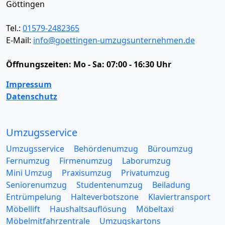
Göttingen
Tel.:
01579-2482365
E-Mail:
info@goettingen-umzugsunternehmen.de
Öffnungszeiten:
Mo - Sa: 07:00 - 16:30 Uhr
Impressum
Datenschutz
Umzugsservice
Umzugsservice
Behördenumzug
Büroumzug
Fernumzug
Firmenumzug
Laborumzug
Mini Umzug
Praxisumzug
Privatumzug
Seniorenumzug
Studentenumzug
Beiladung
Entrümpelung
Halteverbotszone
Klaviertransport
Möbellift
Haushaltsauflösung
Möbeltaxi
Möbelmitfahrzentrale
Umzugskartons