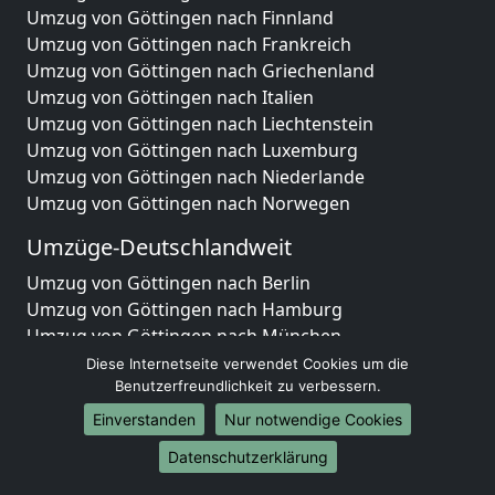
Umzug von Göttingen nach Finnland
Umzug von Göttingen nach Frankreich
Umzug von Göttingen nach Griechenland
Umzug von Göttingen nach Italien
Umzug von Göttingen nach Liechtenstein
Umzug von Göttingen nach Luxemburg
Umzug von Göttingen nach Niederlande
Umzug von Göttingen nach Norwegen
Umzüge-Deutschlandweit
Umzug von Göttingen nach Berlin
Umzug von Göttingen nach Hamburg
Umzug von Göttingen nach München
Umzug von Göttingen nach Köln
Diese Internetseite verwendet Cookies um die
Umzug von Göttingen nach Frankfurt am Main
Benutzerfreundlichkeit zu verbessern.
Umzug von Göttingen nach Stuttgart
Einverstanden
Nur notwendige Cookies
Umzug von Göttingen nach Düsseldorf
Datenschutzerklärung
Umzug von Göttingen nach Leipzig
Umzug von Göttingen nach Dortmund