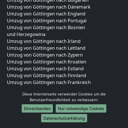
Umzug von Göttingen nach Dänemark
Umzug von Göttingen nach England
Umzug von Göttingen nach Portugal
Umzug von Göttingen nach Bosnien
und Herzegowina
Umzug von Göttingen nach Irland
Umzug von Göttingen nach Lettland
Umzug von Göttingen nach Zypern
Umzug von Göttingen nach Kroatien
Umzug von Göttingen nach Estland
Umzug von Göttingen nach Finnland
Umzug von Göttingen nach Frankreich
Umzug von Göttingen nach Griechenland
Diese Internetseite verwendet Cookies um die
Umzug von Göttingen nach Italien
Benutzerfreundlichkeit zu verbessern.
Umzug von Göttingen nach Liechtenstein
Einverstanden
Nur notwendige Cookies
Umzug von Göttingen nach Luxemburg
Umzug von Göttingen nach Niederlande
Datenschutzerklärung
Umzug von Göttingen nach Norwegen