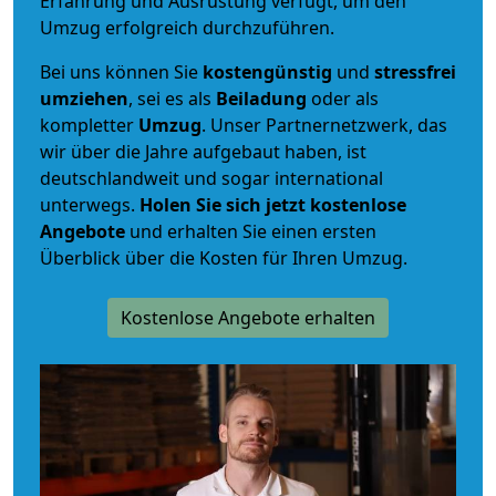
Erfahrung und Ausrüstung verfügt, um den
Umzug erfolgreich durchzuführen.
Bei uns können Sie
kostengünstig
und
stressfrei
umziehen
, sei es als
Beiladung
oder als
kompletter
Umzug
. Unser Partnernetzwerk, das
wir über die Jahre aufgebaut haben, ist
deutschlandweit und sogar international
unterwegs.
Holen Sie sich jetzt kostenlose
Angebote
und erhalten Sie einen ersten
Überblick über die Kosten für Ihren Umzug.
Kostenlose Angebote erhalten