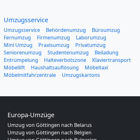
Umzugsservice
Umzugsservice
Behördenumzug
Büroumzug
Fernumzug
Firmenumzug
Laborumzug
Mini Umzug
Praxisumzug
Privatumzug
Seniorenumzug
Studentenumzug
Beiladung
Entrümpelung
Halteverbotszone
Klaviertransport
Möbellift
Haushaltsauflösung
Möbeltaxi
Möbelmitfahrzentrale
Umzugskartons
Europa-Umzüge
Umzug von Göttingen nach Belarus
Umzug von Göttingen nach Belgien
Umzug von Göttingen nach Bulgarien