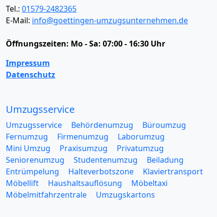
Tel.:
01579-2482365
E-Mail:
info@goettingen-umzugsunternehmen.de
Öffnungszeiten:
Mo - Sa: 07:00 - 16:30 Uhr
Impressum
Datenschutz
Umzugsservice
Umzugsservice
Behördenumzug
Büroumzug
Fernumzug
Firmenumzug
Laborumzug
Mini Umzug
Praxisumzug
Privatumzug
Seniorenumzug
Studentenumzug
Beiladung
Entrümpelung
Halteverbotszone
Klaviertransport
Möbellift
Haushaltsauflösung
Möbeltaxi
Möbelmitfahrzentrale
Umzugskartons