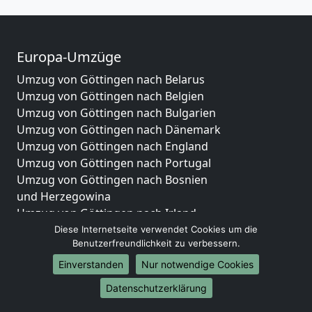
Europa-Umzüge
Umzug von Göttingen nach Belarus
Umzug von Göttingen nach Belgien
Umzug von Göttingen nach Bulgarien
Umzug von Göttingen nach Dänemark
Umzug von Göttingen nach England
Umzug von Göttingen nach Portugal
Umzug von Göttingen nach Bosnien
und Herzegowina
Umzug von Göttingen nach Irland
Umzug von Göttingen nach Lettland
Diese Internetseite verwendet Cookies um die
Benutzerfreundlichkeit zu verbessern.
Umzug von Göttingen nach Zypern
Umzug von Göttingen nach Kroatien
Einverstanden
Nur notwendige Cookies
Umzug von Göttingen nach Estland
Datenschutzerklärung
Umzug von Göttingen nach Finnland